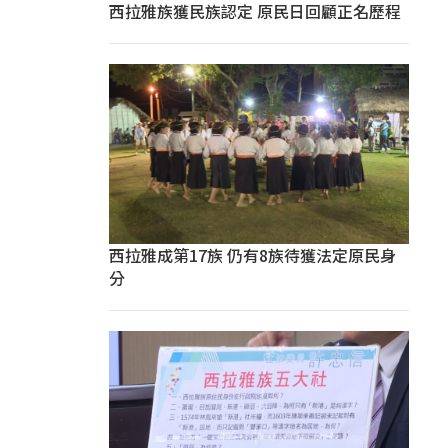
西拉雅族獲民族認定 原民日回顧正名歷程
西拉雅成第17族 仍有8族待獲法定原民身
分