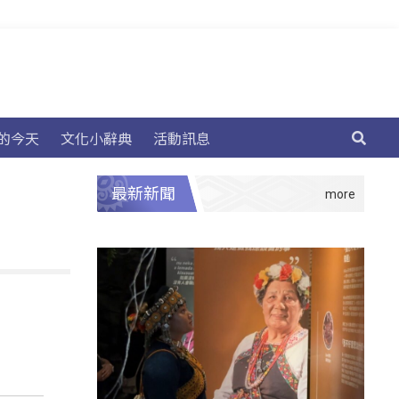
的今天
文化小辭典
活動訊息
最新新聞