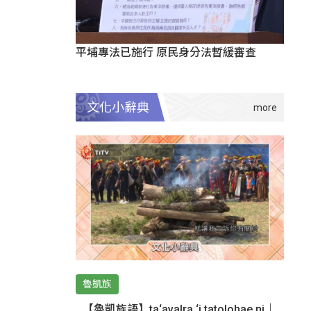
平埔專法已施行 原民身分法暫緩審查
文化小辭典
魯凱族
【魯凱族語】ta‘avalra ‘i tatolohae ni｜