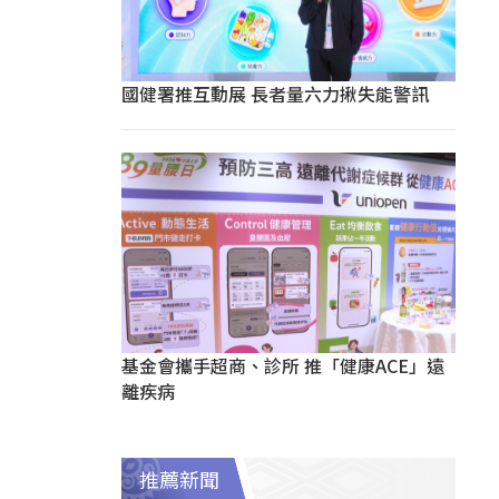
國健署推互動展 長者量六力揪失能警訊
基金會攜手超商、診所 推「健康ACE」遠
離疾病
推薦新聞