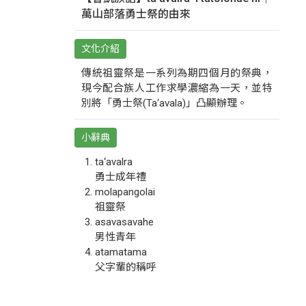
萬山部落勇士祭的由來
文化介紹
傳統祖靈祭是一系列為期四個月的祭典，
現今配合族人工作求學濃縮為一天，並特
別將「勇士祭(Ta‘avala)」凸顯辦理。
小辭典
ta‘avalra
勇士成年禮
molapangolai
祖靈祭
asavasavahe
男性青年
atamatama
父字輩的稱呼