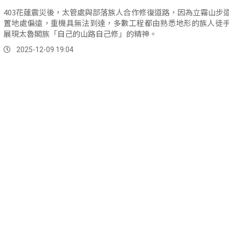
403花蓮震災後，太管處與部落族人合作修復道路，因為立霧山步
置地處偏遠，重機具無法到達，多數工程都由熟悉地形的族人徒
展現太魯閣族「自己的山路自己修」的精神。
2025-12-09 19:04