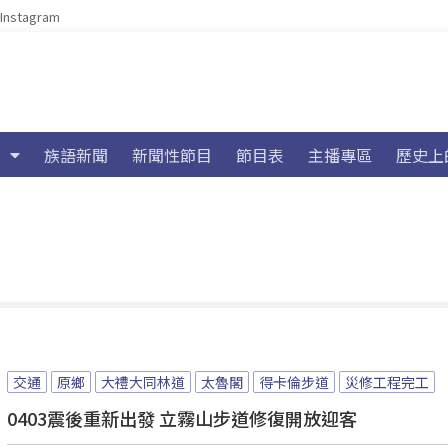
Instagram
族語新聞
新聞性節目
節目表
主播專區
歷史上
交通
原鄉
大禮大同林道
太魯閣
得卡倫步道
災修工程完工
0403震後重新出發 立霧山步道修復開放迎客