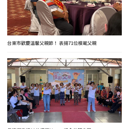
台東市歡慶溫馨父親節！ 表揚71位模範父親