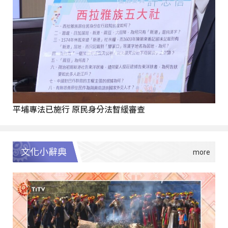
平埔專法已施行 原民身分法暫緩審查
文化小辭典