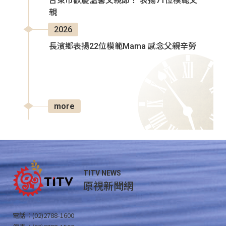
台東市歡慶溫馨父親節！ 表揚71位模範父
親
2026
長濱鄉表揚22位模範Mama 感念父親辛勞
more
TITV NEWS
原視新聞網
電話：(02)2788-1600