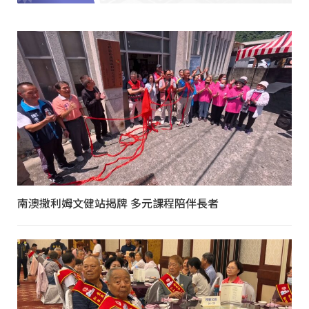
南澳撒利姆文健站揭牌 多元課程陪伴長者