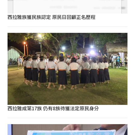
西拉雅族獲民族認定 原民日回顧正名歷程
西拉雅成第17族 仍有8族待獲法定原民身分