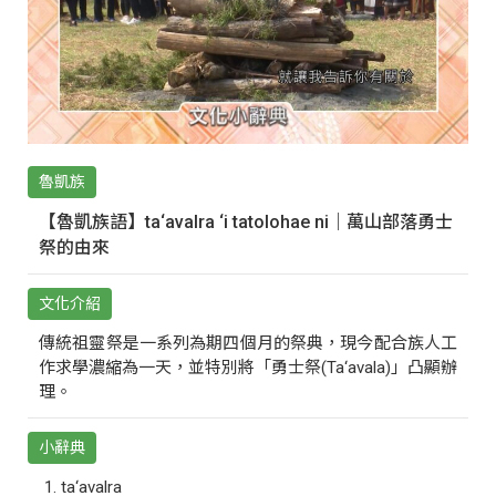
魯凱族
【魯凱族語】ta‘avalra ‘i tatolohae ni｜萬山部落勇士
祭的由來
文化介紹
傳統祖靈祭是一系列為期四個月的祭典，現今配合族人工
作求學濃縮為一天，並特別將「勇士祭(Ta‘avala)」凸顯辦
理。
小辭典
ta‘avalra