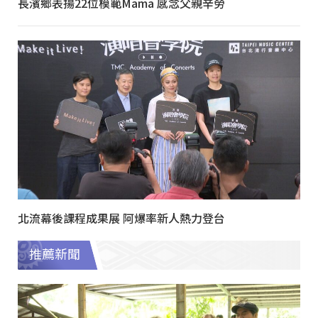
長濱鄉表揚22位模範Mama 感念父親辛勞
北流幕後課程成果展 阿爆率新人熱力登台
推薦新聞