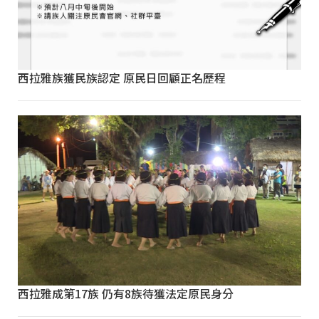
西拉雅族獲民族認定 原民日回顧正名歷程
西拉雅成第17族 仍有8族待獲法定原民身分