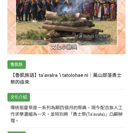
魯凱族
【魯凱族語】ta‘avalra ‘i tatolohae ni｜萬山部落勇士
祭的由來
文化介紹
傳統祖靈祭是一系列為期四個月的祭典，現今配合族人工
作求學濃縮為一天，並特別將「勇士祭(Ta‘avala)」凸顯辦
理。