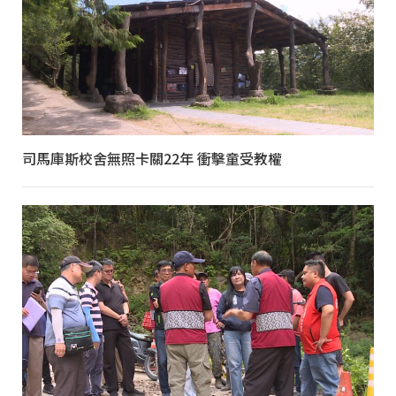
司馬庫斯校舍無照卡關22年 衝擊童受教權