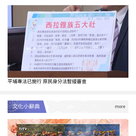
平埔專法已施行 原民身分法暫緩審查
文化小辭典