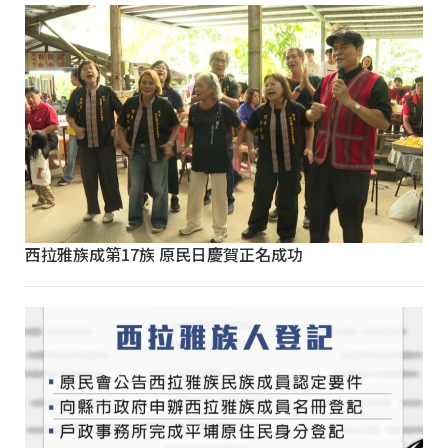
西拉雅族成第17族 原民日慶賀正名成功