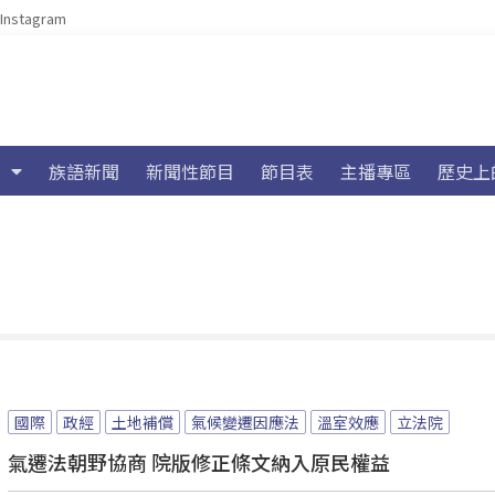
Instagram
族語新聞
新聞性節目
節目表
主播專區
歷史上
國際
政經
土地補償
氣候變遷因應法
溫室效應
立法院
氣遷法朝野協商 院版修正條文納入原民權益