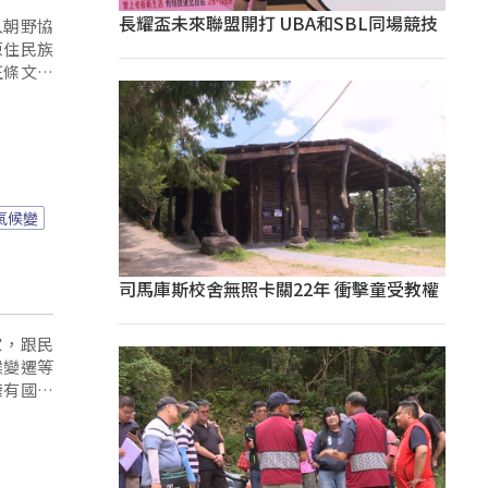
長耀盃未來聯盟開打 UBA和SBL同場競技
入朝野協
原住民族
正條文中
原住民族
氣候變
司馬庫斯校舍無照卡關22年 衝擊童受教權
家，跟民
候變遷等
擁有國際