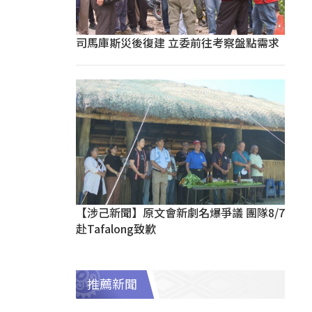
司馬庫斯災後復建 立委前往考察盤點需求
【涉己新聞】原文會新劇名爆爭議 團隊8/7
赴Tafalong致歉
推薦新聞