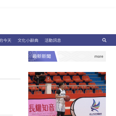
的今天
文化小辭典
活動訊息
最新新聞