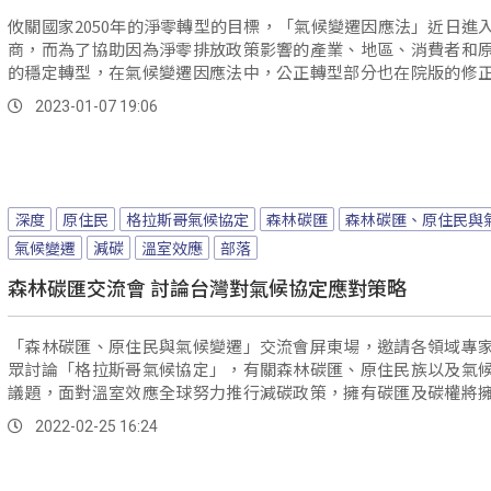
攸關國家2050年的淨零轉型的目標，「氣候變遷因應法」近日進
商，而為了協助因為淨零排放政策影響的產業、地區、消費者和
的穩定轉型，在氣候變遷因應法中，公正轉型部分也在院版的修
納入原住民族，不過立委提到，政府應該要跟上國際腳步，承認
2023-01-07 19:06
的自然主權，給予補償。
深度
原住民
格拉斯哥氣候協定
森林碳匯
森林碳匯、原住民與
氣候變遷
減碳
溫室效應
部落
森林碳匯交流會 討論台灣對氣候協定應對策略
「森林碳匯、原住民與氣候變遷」交流會屏東場，邀請各領域專
眾討論「格拉斯哥氣候協定」，有關森林碳匯、原住民族以及氣
議題，面對溫室效應全球努力推行減碳政策，擁有碳匯及碳權將
影響力，專家認為台灣也應該積極應對。
2022-02-25 16:24