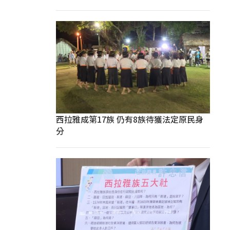
西拉雅成第17族 仍有8族待獲法定原民身
分