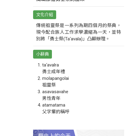
文化介紹
傳統祖靈祭是一系列為期四個月的祭典，
現今配合族人工作求學濃縮為一天，並特
別將「勇士祭(Ta‘avala)」凸顯辦理。
小辭典
ta‘avalra
勇士成年禮
molapangolai
祖靈祭
asavasavahe
男性青年
atamatama
父字輩的稱呼
歷史上的今天