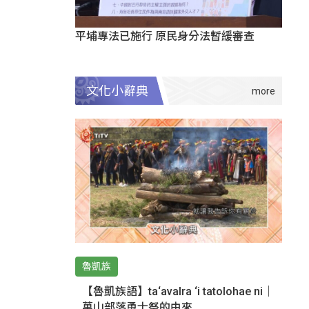
平埔專法已施行 原民身分法暫緩審查
文化小辭典
魯凱族
【魯凱族語】ta‘avalra ‘i tatolohae ni｜
萬山部落勇士祭的由來