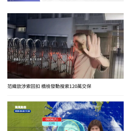
范織欽涉索回扣 橋檢發動搜索120萬交保