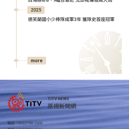
白海豚8/8、9離台最近 北部戒備強風大雨
2025
德芙蘭國小少棒隊成軍3年 獲隊史首座冠軍
more
TITV NEWS
原視新聞網
電話：(02)2788-1600