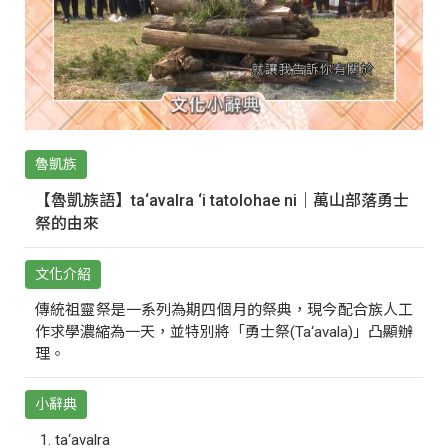
魯凱族
【魯凱族語】ta‘avalra ‘i tatolohae ni｜萬山部落勇士
祭的由來
文化介紹
傳統祖靈祭是一系列為期四個月的祭典，現今配合族人工
作求學濃縮為一天，並特別將「勇士祭(Ta‘avala)」凸顯辦
理。
小辭典
ta‘avalra