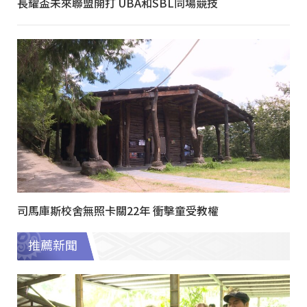
長耀盃未來聯盟開打 UBA和SBL同場競技
司馬庫斯校舍無照卡關22年 衝擊童受教權
推薦新聞