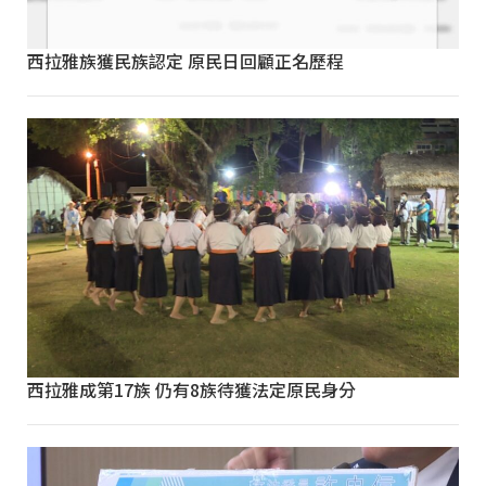
西拉雅族獲民族認定 原民日回顧正名歷程
西拉雅成第17族 仍有8族待獲法定原民身分