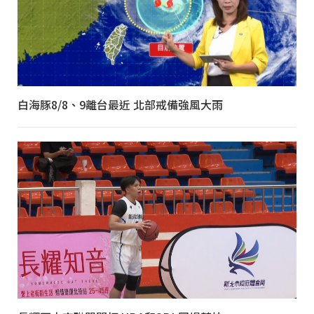
白海豚8/8、9離台最近 北部戒備強風大雨