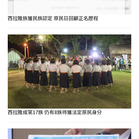
西拉雅族獲民族認定 原民日回顧正名歷程
西拉雅成第17族 仍有8族待獲法定原民身分