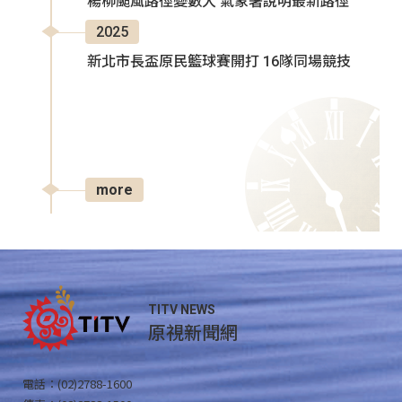
楊柳颱風路徑變數大 氣象署說明最新路徑
2025
新北市長盃原民籃球賽開打 16隊同場競技
more
TITV NEWS
原視新聞網
電話：(02)2788-1600