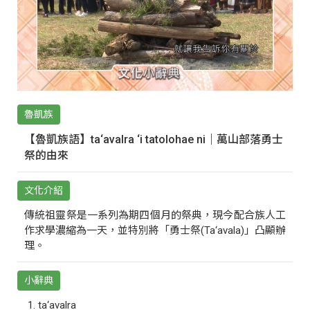
魯凱族
【魯凱族語】ta‘avalra ‘i tatolohae ni｜萬山部落勇士
祭的由來
文化介紹
傳統祖靈祭是一系列為期四個月的祭典，現今配合族人工
作求學濃縮為一天，並特別將「勇士祭(Ta‘avala)」凸顯辦
理。
小辭典
ta‘avalra