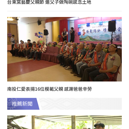
台東窯藝慶父親節 邀父子做陶碗感念土地
南投仁愛表揚16位模範父親 感謝爸爸辛勞
推薦新聞