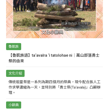
魯凱族
【魯凱族語】ta‘avalra ‘i tatolohae ni｜萬山部落勇士
祭的由來
文化介紹
傳統祖靈祭是一系列為期四個月的祭典，現今配合族人工
作求學濃縮為一天，並特別將「勇士祭(Ta‘avala)」凸顯辦
理。
小辭典