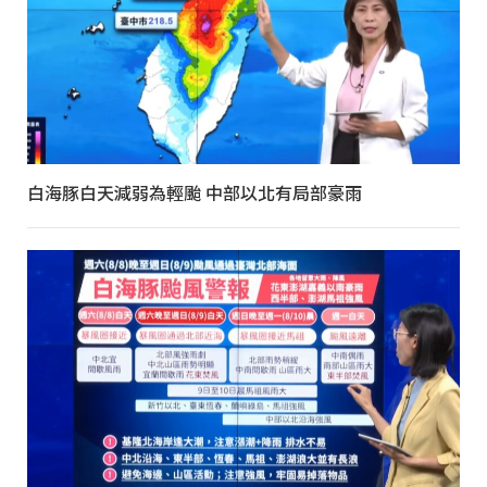
白海豚白天減弱為輕颱 中部以北有局部豪雨