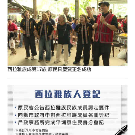
西拉雅族成第17族 原民日慶賀正名成功