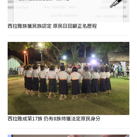
西拉雅族獲民族認定 原民日回顧正名歷程
西拉雅成第17族 仍有8族待獲法定原民身分