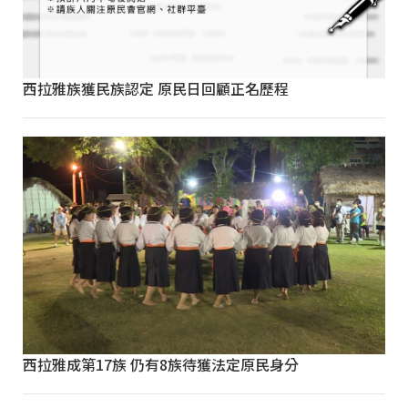
西拉雅族獲民族認定 原民日回顧正名歷程
西拉雅成第17族 仍有8族待獲法定原民身分