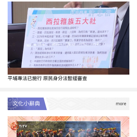
平埔專法已施行 原民身分法暫緩審查
文化小辭典