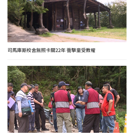
司馬庫斯校舍無照卡關22年 衝擊童受教權