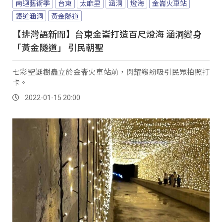
南迴藝術季
台東
太麻里
涵洞
燈海
金崙火車站
鐵道涵洞
黃金隧道
【排灣語新聞】台東金崙打造百尺燈海 涵洞變身
「黃金隧道」 引民朝聖
七彩聖誕樹矗立於金崙火車站前，閃耀繽紛吸引民眾拍照打
卡。
2022-01-15 20:00