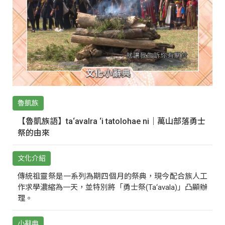
魯凱族
【魯凱族語】ta‘avalra ‘i tatolohae ni｜萬山部落勇士
祭的由來
文化介紹
傳統祖靈祭是一系列為期四個月的祭典，現今配合族人工
作求學濃縮為一天，並特別將「勇士祭(Ta‘avala)」凸顯辦
理。
小辭典