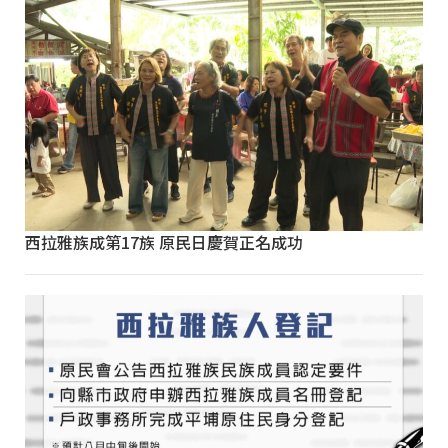
西拉雅族成第17族 原民日慶賀正名成功