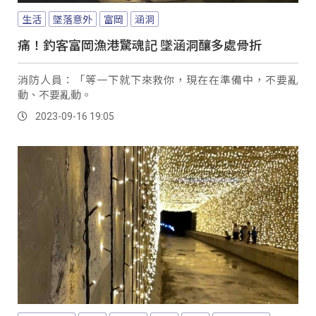
生活
墜落意外
富岡
涵洞
痛！釣客富岡漁港驚魂記 墜涵洞釀多處骨折
消防人員：「等一下就下來救你，現在在準備中，不要亂
動、不要亂動。
2023-09-16 19:05