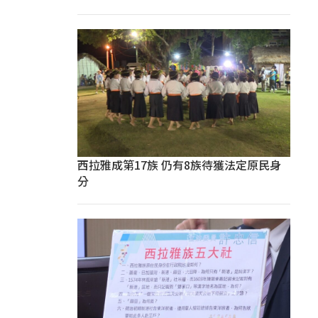
西拉雅成第17族 仍有8族待獲法定原民身
分