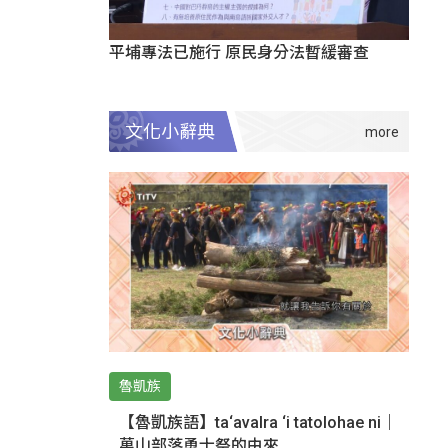
平埔專法已施行 原民身分法暫緩審查
文化小辭典
魯凱族
【魯凱族語】ta‘avalra ‘i tatolohae ni｜
萬山部落勇士祭的由來