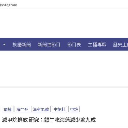
Instagram
族語新聞
新聞性節目
節目表
主播專區
歷史上
環境
海門冬
溫室氣體
牛飼料
甲烷
減甲烷排放 研究：餵牛吃海藻減少逾九成