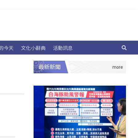
的今天
文化小辭典
活動訊息
最新新聞