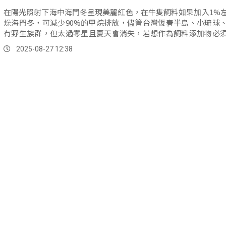
在陽光照射下海中海門冬呈現美麗紅色，在牛隻飼料如果加入1%
燥海門冬，可減少90%的甲烷排放，儘管台灣恆春半島、小琉球
有野生族群，但太過零星且夏天會消失，若想作為飼料添加物必
產；農業部水試所花了數年時間，成功讓海門冬在眾多強勢藻類
2025-08-27 12:38
圍生長。