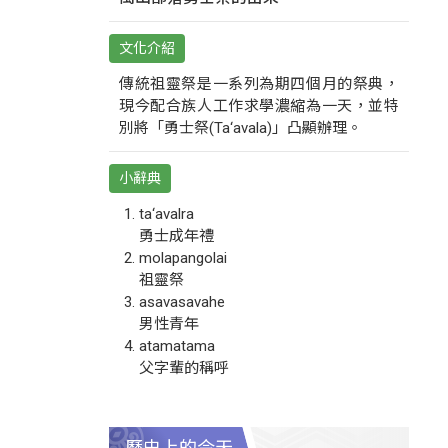
文化介紹
傳統祖靈祭是一系列為期四個月的祭典，
現今配合族人工作求學濃縮為一天，並特
別將「勇士祭(Ta‘avala)」凸顯辦理。
小辭典
ta‘avalra
勇士成年禮
molapangolai
祖靈祭
asavasavahe
男性青年
atamatama
父字輩的稱呼
歷史上的今天