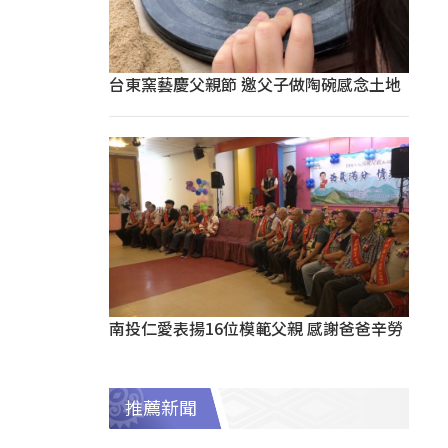
台東窯藝慶父親節 邀父子做陶碗感念土地
南投仁愛表揚16位模範父親 感謝爸爸辛勞
推薦新聞