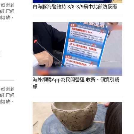
會威脅到
白海豚海警維持 8/8-8/9晨中北部防豪雨
功能已經
加拋放了
海外網購App為民間營運 收費、個資引疑
慮
會威脅到
功能已經
加拋放了