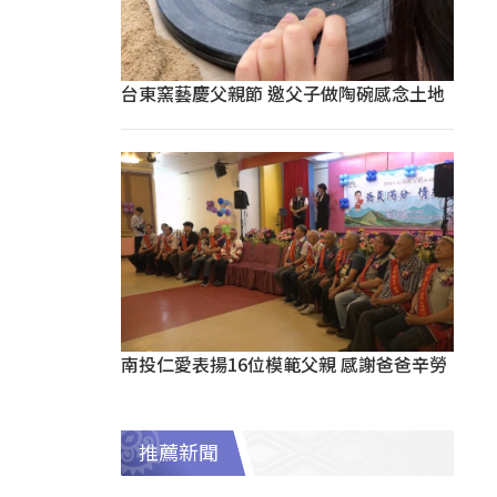
台東窯藝慶父親節 邀父子做陶碗感念土地
南投仁愛表揚16位模範父親 感謝爸爸辛勞
推薦新聞