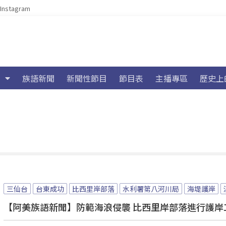
Instagram
族語新聞
新聞性節目
節目表
主播專區
歷史上
三仙台
台東成功
比西里岸部落
水利署第八河川局
海堤護岸
【阿美族語新聞】防範海浪侵襲 比西里岸部落進行護岸