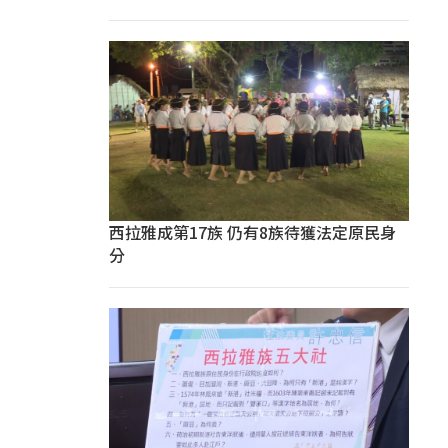
西拉雅成第17族 仍有8族待獲法定原民身
分