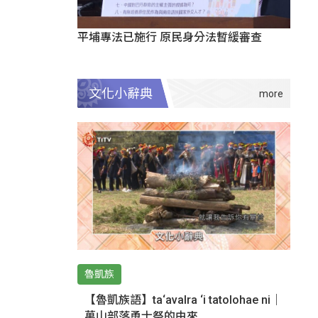
平埔專法已施行 原民身分法暫緩審查
文化小辭典
魯凱族
【魯凱族語】ta‘avalra ‘i tatolohae ni｜
萬山部落勇士祭的由來