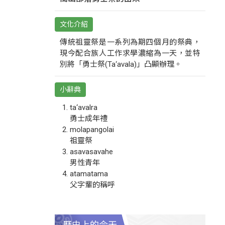
文化介紹
傳統祖靈祭是一系列為期四個月的祭典，
現今配合族人工作求學濃縮為一天，並特
別將「勇士祭(Ta‘avala)」凸顯辦理。
小辭典
ta‘avalra
勇士成年禮
molapangolai
祖靈祭
asavasavahe
男性青年
atamatama
父字輩的稱呼
歷史上的今天