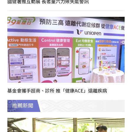
國健署推互動展 長者量六力揪失能警訊
基金會攜手超商、診所 推「健康ACE」遠離疾病
推薦新聞