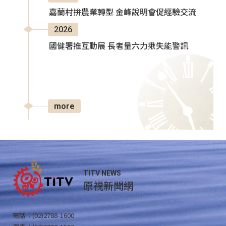
嘉蘭村拚農業轉型 金峰說明會促經驗交流
2026
國健署推互動展 長者量六力揪失能警訊
more
TITV NEWS
原視新聞網
電話：(02)2788-1600