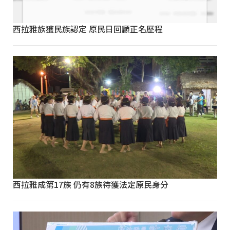
西拉雅族獲民族認定 原民日回顧正名歷程
西拉雅成第17族 仍有8族待獲法定原民身分