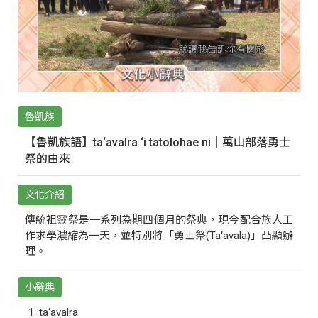
魯凱族
【魯凱族語】ta‘avalra ‘i tatolohae ni｜萬山部落勇士
祭的由來
文化介紹
傳統祖靈祭是一系列為期四個月的祭典，現今配合族人工
作求學濃縮為一天，並特別將「勇士祭(Ta‘avala)」凸顯辦
理。
小辭典
ta‘avalra