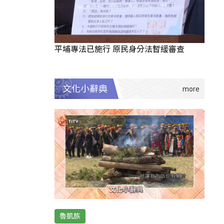
平埔專法已施行 原民身分法暫緩審查
文化小辭典
魯凱族