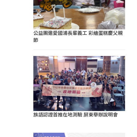
公益團邀愛國浦長輩義工 彩繪蛋糕慶父親
節
族語認證首推在地測驗 屏東舉辦說明會