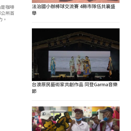
法治國小辦棒球交流賽 4縣市隊伍共襄盛
論是咖啡
舉
鄉公所首
力。
台澳原民藝術家共創作品 同登Garma音樂
節