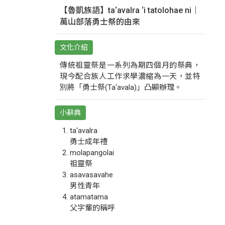
【魯凱族語】ta‘avalra ‘i tatolohae ni｜
萬山部落勇士祭的由來
文化介紹
傳統祖靈祭是一系列為期四個月的祭典，
現今配合族人工作求學濃縮為一天，並特
別將「勇士祭(Ta‘avala)」凸顯辦理。
小辭典
ta‘avalra
勇士成年禮
molapangolai
祖靈祭
asavasavahe
男性青年
atamatama
父字輩的稱呼