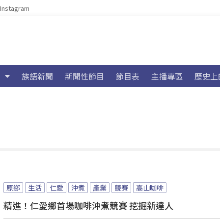
Instagram
族語新聞
新聞性節目
節目表
主播專區
歷史上
原鄉
生活
仁愛
沖煮
產業
競賽
高山咖啡
精進！仁愛鄉首場咖啡沖煮競賽 挖掘新達人