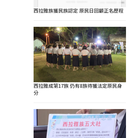
西拉雅族獲民族認定 原民日回顧正名歷程
西拉雅成第17族 仍有8族待獲法定原民身
分