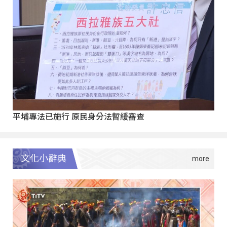
平埔專法已施行 原民身分法暫緩審查
文化小辭典