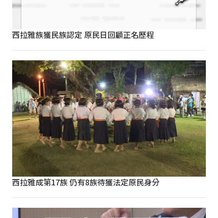
西拉雅族獲民族認定 原民日回顧正名歷程
西拉雅成第17族 仍有8族待獲法定原民身分