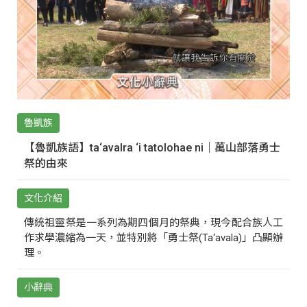
魯凱族
【魯凱族語】ta‘avalra ‘i tatolohae ni｜萬山部落勇士
祭的由來
文化介紹
傳統祖靈祭是一系列為期四個月的祭典，現今配合族人工
作求學濃縮為一天，並特別將「勇士祭(Ta‘avala)」凸顯辦
理。
小辭典