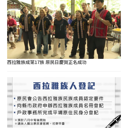
西拉雅族成第17族 原民日慶賀正名成功