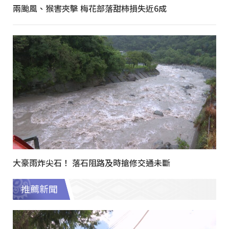
兩颱風、猴害夾擊 梅花部落甜柿損失近6成
大豪雨炸尖石！ 落石阻路及時搶修交通未斷
推薦新聞