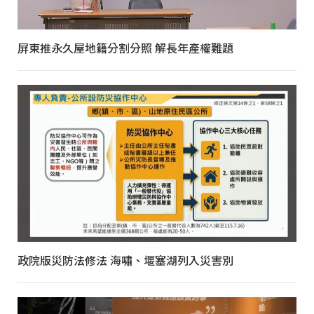
屏東推永久屋地籍分割分照 解長年產權難題
政院版災防法修法 海嘯、堰塞湖列入災害別