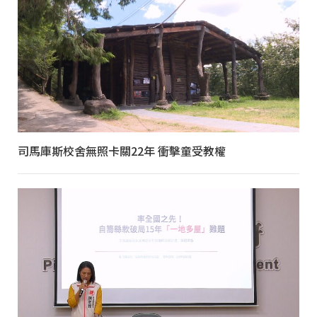
司馬庫斯校舍無照卡關22年 衝擊童受教權