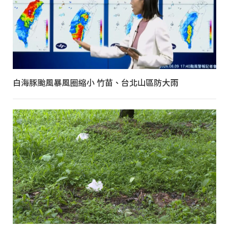
白海豚颱風暴風圈縮小 竹苗、台北山區防大雨