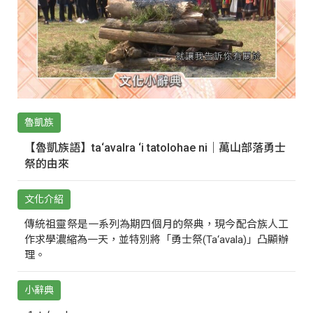
魯凱族
【魯凱族語】ta‘avalra ‘i tatolohae ni｜萬山部落勇士
祭的由來
文化介紹
傳統祖靈祭是一系列為期四個月的祭典，現今配合族人工
作求學濃縮為一天，並特別將「勇士祭(Ta‘avala)」凸顯辦
理。
小辭典