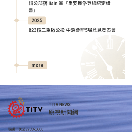
貓公部落Ilisin 頒「重要民俗登錄認定證
書」
2025
823核三重啟公投 中選會辦5場意見發表會
more
TITV NEWS
原視新聞網
電話：(02)2788-1600