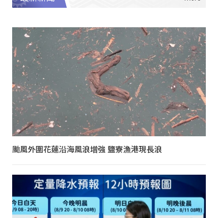
颱風外圍花蓮沿海風浪增強 鹽寮漁港現長浪