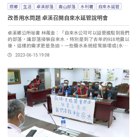
原鄉
生活
卓溪部落
崙山部落
水利署
自來水延管
改善用水問題 卓溪召開自來水延管說明會
卓溪鄉公所祕書 林萬金：「自來水公司可以延管進駐到我們
的部落，讓部落接裝自來水，特別是到了去年的918地震以
後，這樣的需求更是急迫，一些簡水系統經常損壞或(水質)
混濁，所以想到，這個時候應該是時候來接裝自來水。
2023-06-15 19:08