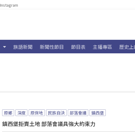
Instagram
族語新聞
新聞性節目
節目表
主播專區
歷史上
原鄉
深度
原保地
民族自決
部落會議
鎮西堡
鎮西堡拒賣土地 部落會議具強大約束力