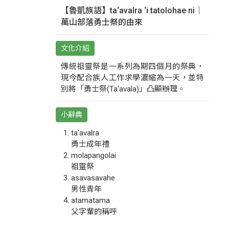
【魯凱族語】ta‘avalra ‘i tatolohae ni｜
萬山部落勇士祭的由來
文化介紹
傳統祖靈祭是一系列為期四個月的祭典，
現今配合族人工作求學濃縮為一天，並特
別將「勇士祭(Ta‘avala)」凸顯辦理。
小辭典
ta‘avalra
勇士成年禮
molapangolai
祖靈祭
asavasavahe
男性青年
atamatama
父字輩的稱呼