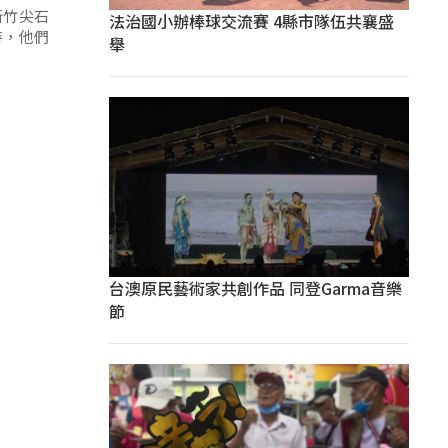
新竹尖石
法治國小辦棒球交流賽 4縣市隊伍共襄盛
時，他們
舉
台澳原民藝術家共創作品 同登Garma音樂
節