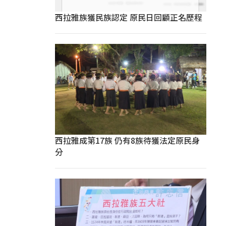
西拉雅族獲民族認定 原民日回顧正名歷程
西拉雅成第17族 仍有8族待獲法定原民身
分