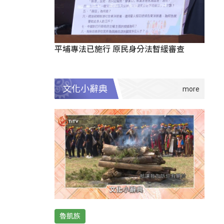
平埔專法已施行 原民身分法暫緩審查
文化小辭典
魯凱族