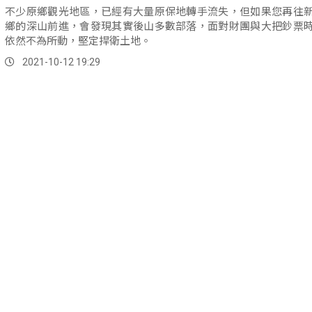
不少原鄉觀光地區，已經有大量原保地轉手流失，但如果您再往
鄉的深山前進，會發現其實後山多數部落，面對財團與大把鈔票
依然不為所動，堅定捍衛土地。
2021-10-12 19:29