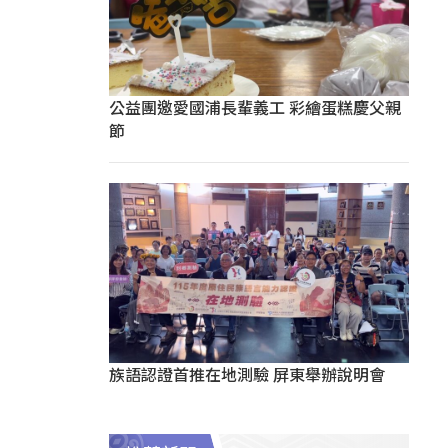
公益團邀愛國浦長輩義工 彩繪蛋糕慶父親
節
族語認證首推在地測驗 屏東舉辦說明會