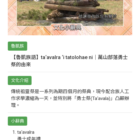
魯凱族
【魯凱族語】ta‘avalra ‘i tatolohae ni｜萬山部落勇士
祭的由來
文化介紹
傳統祖靈祭是一系列為期四個月的祭典，現今配合族人工
作求學濃縮為一天，並特別將「勇士祭(Ta‘avala)」凸顯辦
理。
小辭典
ta‘avalra
勇士成年禮