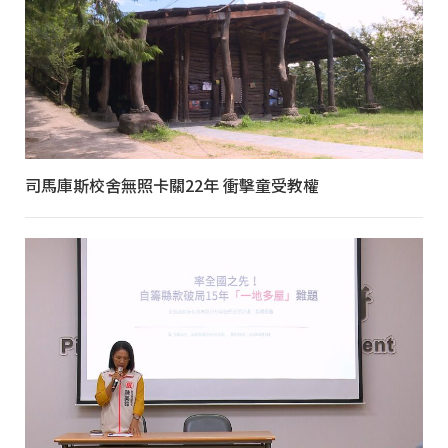
司馬庫斯校舍無照卡關22年 衝擊童受教權