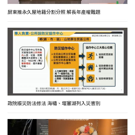
屏東推永久屋地籍分割分照 解長年產權難題
政院版災防法修法 海嘯、堰塞湖列入災害別