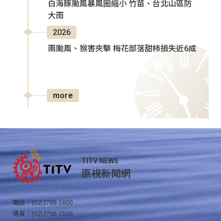
白海豚颱風暴風圈縮小 竹苗、台北山區防
大雨
2026
兩颱風、猴害夾擊 梅花部落甜柿損失近6成
more
TITV NEWS
原視新聞網
電話：(02)2788-1600
傳真：(02)2788-1500