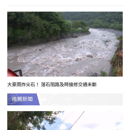
大豪雨炸尖石！ 落石阻路及時搶修交通未斷
推薦新聞