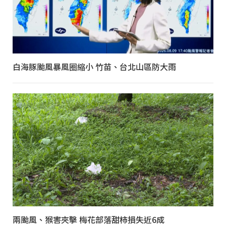
白海豚颱風暴風圈縮小 竹苗、台北山區防大雨
兩颱風、猴害夾擊 梅花部落甜柿損失近6成