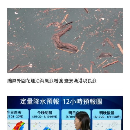
颱風外圍花蓮沿海風浪增強 鹽寮漁港現長浪