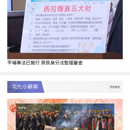
平埔專法已施行 原民身分法暫緩審查
文化小辭典