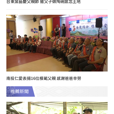
台東窯藝慶父親節 邀父子做陶碗感念土地
南投仁愛表揚16位模範父親 感謝爸爸辛勞
推薦新聞