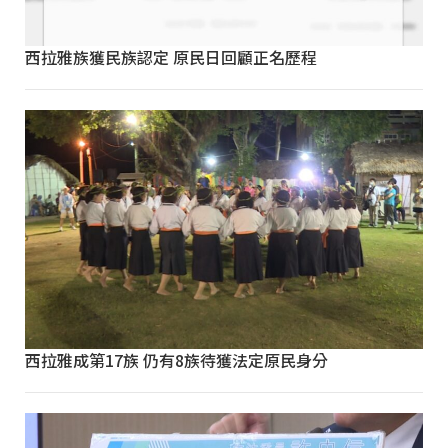
西拉雅族獲民族認定 原民日回顧正名歷程
西拉雅成第17族 仍有8族待獲法定原民身分