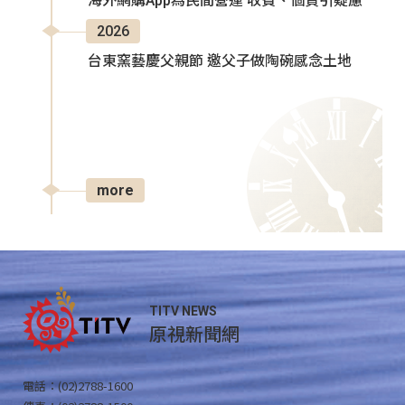
海外網購App為民間營運 收費、個資引疑慮
2026
台東窯藝慶父親節 邀父子做陶碗感念土地
more
TITV NEWS
原視新聞網
電話：(02)2788-1600