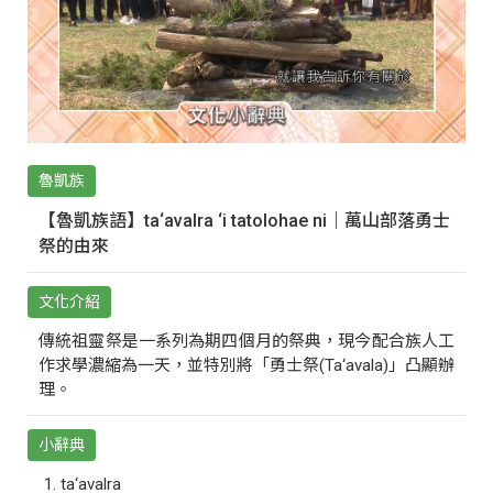
魯凱族
【魯凱族語】ta‘avalra ‘i tatolohae ni｜萬山部落勇士
祭的由來
文化介紹
傳統祖靈祭是一系列為期四個月的祭典，現今配合族人工
作求學濃縮為一天，並特別將「勇士祭(Ta‘avala)」凸顯辦
理。
小辭典
ta‘avalra