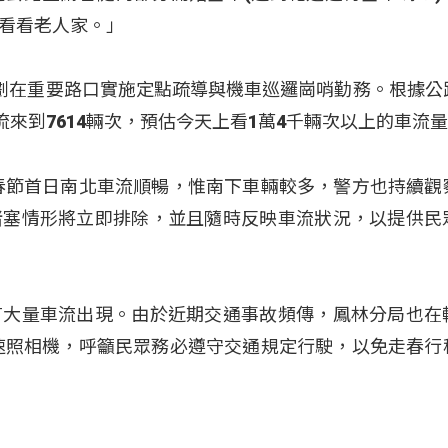
看看老人家。」
劃在重要路口實施定點疏導與機車巡邏崗哨勤務。根據公
流來到7614輛次，預估今天上看1萬4千輛次以上的車流
春節首日南北車流順暢，惟南下車輛較多，警方也持續觀
堵塞情形將立即排除，並且隨時反映車流狀況，以提供民
有大量車流出現。由於近期交通事故頻傳，鳳林分局也在
測速照相機，呼籲民眾務必遵守交通規定行駛，以免走春行