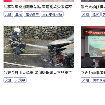
共享單車開通羅浮站點 車道劃設受限路窄
銅門大橋修復
交通
生活
羅浮高中
自行車專用道
交通
原鄉
台東金針山火燒車 警消馳援滅火不見車主
立委赴蘭嶼考
交通
火燒車
交通
蘭嶼環