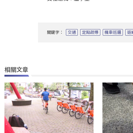
關鍵字：
交通
定點疏導
機車巡邏
返
相關文章