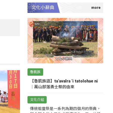
文化小辭典
魯凱族
【魯凱族語】ta‘avalra ‘i tatolohae ni
｜萬山部落勇士祭的由來
文化介紹
傳統祖靈祭是一系列為期四個月的祭典，