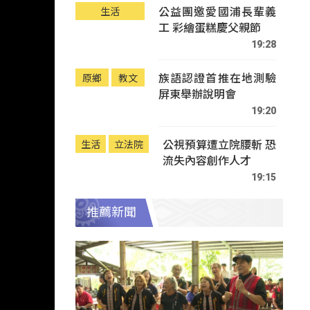
公益團邀愛國浦長輩義
生活
工 彩繪蛋糕慶父親節
19:28
族語認證首推在地測驗
原鄉
教文
屏東舉辦說明會
19:20
公視預算遭立院腰斬 恐
生活
立法院
流失內容創作人才
19:15
推薦新聞