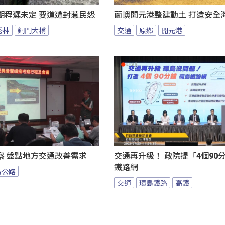
期程遲未定 要道遭封惹民怨
蘭嶼開元港整建動土 打造安全
秀林
銅門大橋
交通
原鄉
開元港
察 盤點地方交通改善需求
交通再升級！ 政院提「4個90
鐵路網
島公路
交通
環島鐵路
高鐵