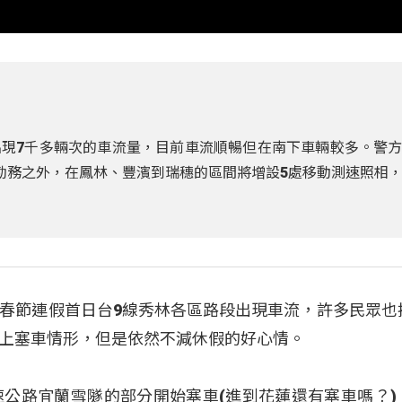
現7千多輛次的車流量，目前車流順暢但在南下車輛較多。警
勤務之外，在鳳林、豐濱到瑞穗的區間將增設5處移動測速照相
春節連假首日台9線秀林各區路段出現車流，許多民眾也
上塞車情形，但是依然不減休假的好心情。
傑)：「高速公路宜蘭雪隧的部分開始塞車(進到花蓮還有塞車嗎？