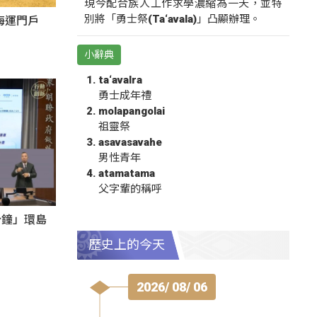
現今配合族人工作求學濃縮為一天，並特
別將「勇士祭(Ta‘avala)」凸顯辦理。
海運門戶
小辭典
ta‘avalra
勇士成年禮
molapangolai
祖靈祭
asavasavahe
男性青年
atamatama
父字輩的稱呼
分鐘」環島
歷史上的今天
2026/ 08/ 06