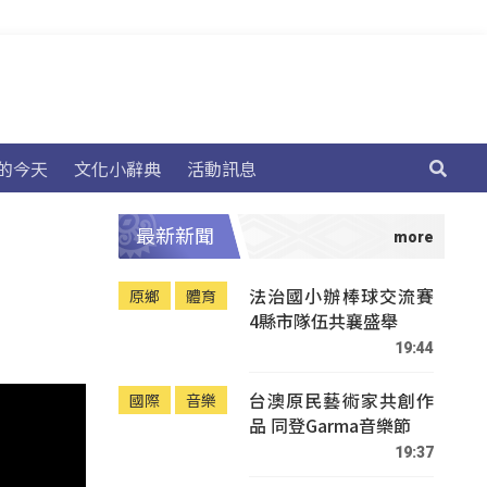
的今天
文化小辭典
活動訊息
最新新聞
法治國小辦棒球交流賽
原鄉
體育
4縣市隊伍共襄盛舉
19:44
台澳原民藝術家共創作
國際
音樂
品 同登Garma音樂節
19:37