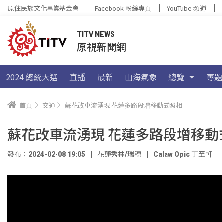
原住民族文化事業基金會
Facebook 粉絲專頁
YouTube 頻道
TITV NEWS
原視新聞網
2024 總統大選
直播
最新
山海氣象
總覽
專題
首頁
交通
蘇花改車流湧現 花蓮多路段增移動式照相
蘇花改車流湧現 花蓮多路段增移動
發布：2024-02-08 19:05
花蓮秀林/瑞穗
Calaw Opic 丁至軒