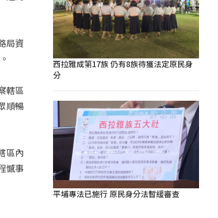
路局資
量。
西拉雅成第17族 仍有8族待獲法定原民身
分
察轄區
眾順暢
轄區內
程憾事
平埔專法已施行 原民身分法暫緩審查