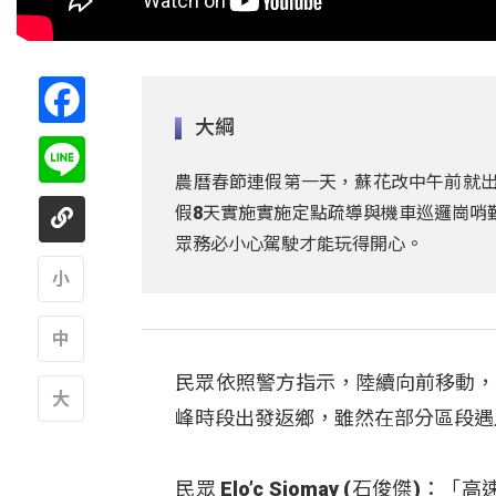
Facebook
大綱
Line
農曆春節連假第一天，蘇花改中午前就出
假8天實施實施定點疏導與機車巡邏崗哨
眾務必小心駕駛才能玩得開心。
A
民眾依照警方指示，陸續向前移動，
A
峰時段出發返鄉，雖然在部分區段遇
A
民眾 Elo’c Siomay (石俊