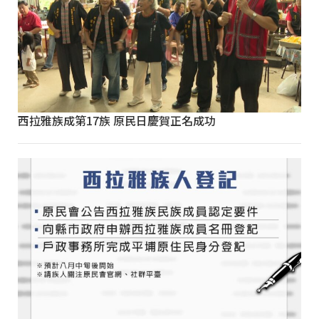
西拉雅族成第17族 原民日慶賀正名成功