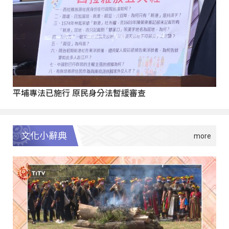
平埔專法已施行 原民身分法暫緩審查
文化小辭典