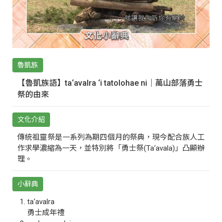
魯凱族
【魯凱族語】ta‘avalra ‘i tatolohae ni｜萬山部落勇士
祭的由來
文化介紹
傳統祖靈祭是一系列為期四個月的祭典，現今配合族人工
作求學濃縮為一天，並特別將「勇士祭(Ta‘avala)」凸顯辦
理。
小辭典
ta‘avalra
勇士成年禮