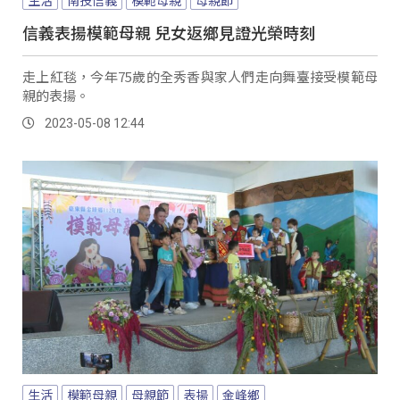
生活
南投信義
模範母親
母親節
信義表揚模範母親 兒女返鄉見證光榮時刻
走上紅毯，今年75歲的全秀香與家人們走向舞臺接受模範母
親的表揚。
2023-05-08 12:44
生活
模範母親
母親節
表揚
金峰鄉