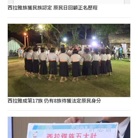
西拉雅族獲民族認定 原民日回顧正名歷程
西拉雅成第17族 仍有8族待獲法定原民身分