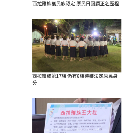
西拉雅族獲民族認定 原民日回顧正名歷程
西拉雅成第17族 仍有8族待獲法定原民身
分