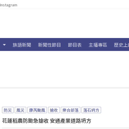
Instagram
族語新聞
新聞性節目
節目表
主播專區
歷史上
防災
風災
康芮颱風
搶收
樂合部落
落石坍方
花蓮稻農防颱急搶收 安通產業道路坍方