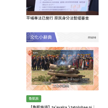
平埔專法已施行 原民身分法暫緩審查
文化小辭典
魯凱族
【魯凱族語】ta‘avalra ‘i tatolohae ni｜