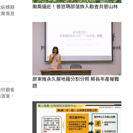
颱風逼近！普悠瑪部落族人勘查共管山林
值結穗期
在颱風登
屏東推永久屋地籍分割分照 解長年產權難
題
共同觀看
點落寞，