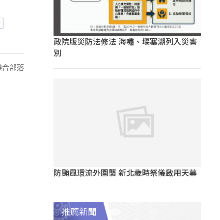
花
政院版災防法修法 海嘯、堰塞湖列入災害
別
樂合部落
防颱風環流外圍襲 新北歲時祭儀啟用天幕
推薦新聞