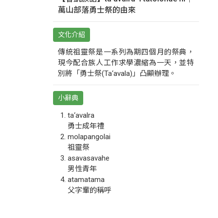
萬山部落勇士祭的由來
文化介紹
傳統祖靈祭是一系列為期四個月的祭典，
現今配合族人工作求學濃縮為一天，並特
別將「勇士祭(Ta‘avala)」凸顯辦理。
小辭典
ta‘avalra
勇士成年禮
molapangolai
祖靈祭
asavasavahe
男性青年
atamatama
父字輩的稱呼