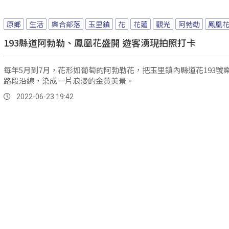
原鄉
生活
樂合部落
玉里鎮
花
花蓮
觀光
阿勃勒
鳳凰
193縣道阿勃勒、鳳凰花盛開 遊客湧現拍照打卡
每年5月到7月，花形如葡萄的阿勃勒花，把玉里鎮內縣道花193號
路段沿線，染成一片浪漫的金黃美景。
2022-06-23 19:42