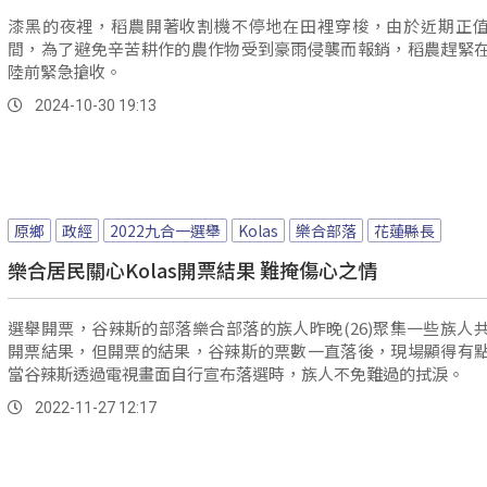
漆黑的夜裡，稻農開著收割機不停地在田裡穿梭，由於近期正
間，為了避免辛苦耕作的農作物受到豪雨侵襲而報銷，稻農趕緊
陸前緊急搶收。
2024-10-30 19:13
原鄉
政經
2022九合一選舉
Kolas
樂合部落
花蓮縣長
樂合居民關心Kolas開票結果 難掩傷心之情
選舉開票，谷辣斯的部落樂合部落的族人昨晚(26)聚集一些族人
開票結果，但開票的結果，谷辣斯的票數一直落後，現場顯得有
當谷辣斯透過電視畫面自行宣布落選時，族人不免難過的拭淚。
2022-11-27 12:17