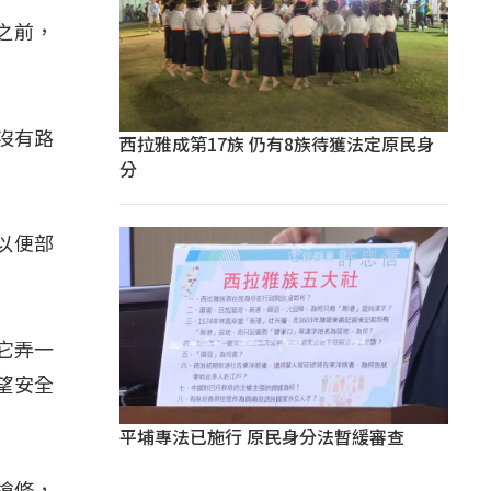
之前，
會沒有路
西拉雅成第17族 仍有8族待獲法定原民身
分
以便部
它弄一
望安全
平埔專法已施行 原民身分法暫緩審查
搶修，