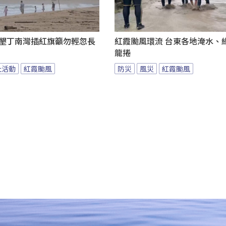
 墾丁南灣插紅旗籲勿輕忽長
紅霞颱風環流 台東各地淹水、
龍捲
止活動
紅霞颱風
防災
風災
紅霞颱風