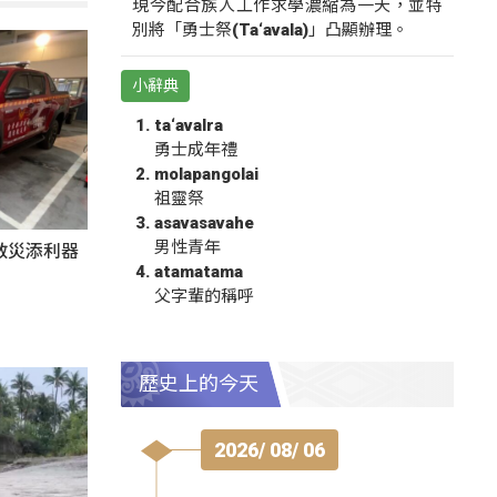
現今配合族人工作求學濃縮為一天，並特
別將「勇士祭(Ta‘avala)」凸顯辦理。
小辭典
ta‘avalra
勇士成年禮
molapangolai
祖靈祭
asavasavahe
男性青年
救災添利器
atamatama
父字輩的稱呼
歷史上的今天
2026/ 08/ 06