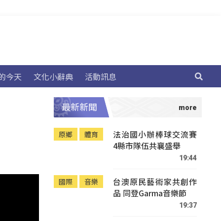
的今天
文化小辭典
活動訊息
最新新聞
法治國小辦棒球交流賽
原鄉
體育
4縣市隊伍共襄盛舉
19:44
台澳原民藝術家共創作
國際
音樂
品 同登Garma音樂節
19:37