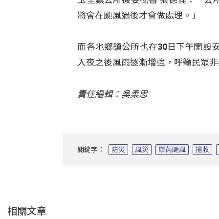
將會在颱風過後才會做處理。」
而各地鄉鎮公所也在30日下午開設
入夜之後風雨逐漸增強，呼籲民眾非
責任編輯：吳柔思
關鍵字：
防災
風災
康芮颱風
搶收
相關文章