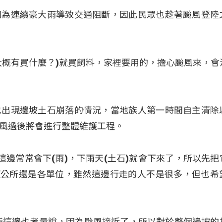
因為連續豪大雨導致交通阻斷，因此民眾也趁著颱風登陸
：「(大概有買什麼？)就買飼料，家裡要用的，擔心颱風來，
也出現邊坡土石崩落的情況，當地族人第一時間自主清除
風過後將會進行整體維護工程。
這邊常常會下(雨)，下雨天(土石)就會下來了，所以先把
望公所還是各單位，雖然這邊行走的人不是很多，但也希
所這邊也考量說，因為颱風接近了，所以對於整個邊坡的