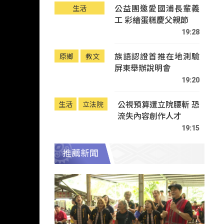
公益團邀愛國浦長輩義
生活
工 彩繪蛋糕慶父親節
19:28
族語認證首推在地測驗
原鄉
教文
屏東舉辦說明會
19:20
公視預算遭立院腰斬 恐
生活
立法院
流失內容創作人才
19:15
推薦新聞