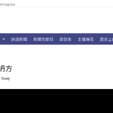
Instagram
族語新聞
新聞性節目
節目表
主播專區
歷史上
坍方
、
Usay