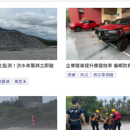
化監測！洪水來襲將立即啟
企業贈車提升應變效率 偏鄉防
原鄉
防災
救災車捐贈
堰塞湖
萬里溪