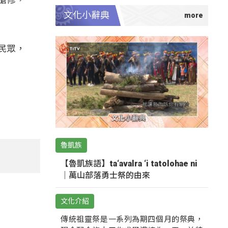
文化小辭典
民眾，
魯凱族
【魯凱族語】ta‘avalra ‘i tatolohae ni
｜萬山部落勇士祭的由來
文化介紹
傳統祖靈祭是一系列為期四個月的祭典，