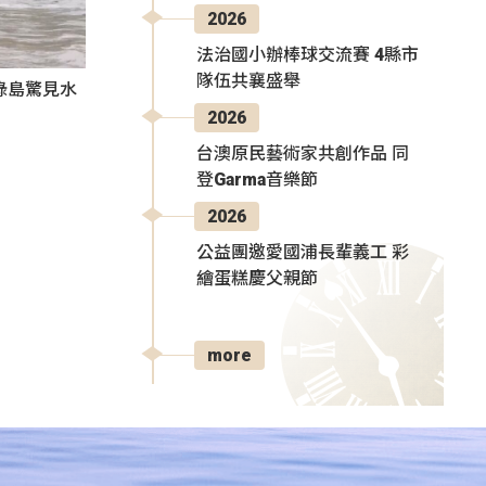
2026
法治國小辦棒球交流賽 4縣市
隊伍共襄盛舉
綠島驚見水
2026
台澳原民藝術家共創作品 同
登Garma音樂節
2026
公益團邀愛國浦長輩義工 彩
繪蛋糕慶父親節
more