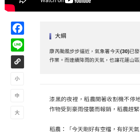
Facebook
大綱
Line
康芮颱風步步逼近，氣象署今天(30)
作業。而連續降雨的天氣，也讓花蓮山區
A
漆黑的夜裡，稻農開著收割機不停
A
作物受到豪雨侵襲而報銷，稻農趕緊
A
稻農：「今天剛好有空檔，有好天氣