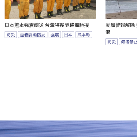
日本熊本強震釀災 台灣特搜隊整備馳援
颱風警報解除
浪
防災
嘉義縣消防局
強震
日本
熊本縣
防災
海域禁