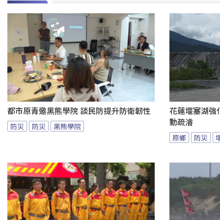
都市原青邀黑熊學院 談民防提升防衛韌性
花蓮堰塞湖強
動疏濬
防災
防災
黑熊學院
原鄉
防災