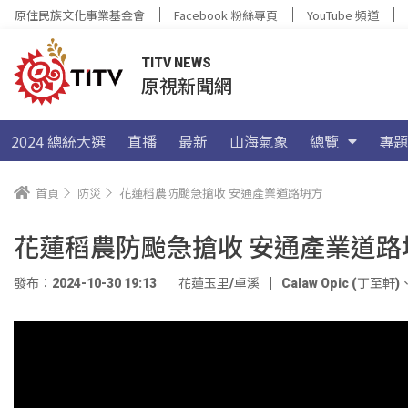
原住民族文化事業基金會
Facebook 粉絲專頁
YouTube 頻道
TITV NEWS
原視新聞網
2024 總統大選
直播
最新
山海氣象
總覽
專題
首頁
防災
花蓮稻農防颱急搶收 安通產業道路坍方
花蓮稻農防颱急搶收 安通產業道路
發布：2024-10-30 19:13
花蓮玉里/卓溪
Calaw Opic (丁至軒)