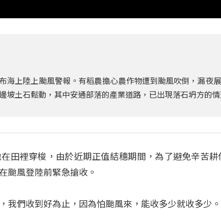
已發布海上陸上颱風警報。有稻農擔心農作物遭到颱風吹倒，漏夜
邊坡土石鬆動，其中安通部落的產業道路，已出現落石坍方的情
地在田裡穿梭，由於近期正值結穗期間，為了避免辛苦耕
在颱風登陸前緊急搶收。
，我們收到好為止，因為怕颱風來，能收多少就收多少