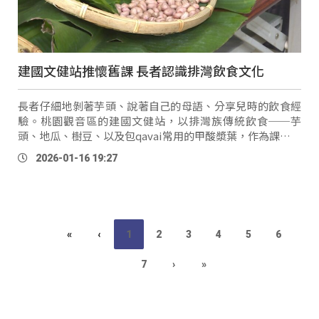
建國文健站推懷舊課 長者認識排灣飲食文化
長者仔細地剝著芋頭、說著自己的母語、分享兒時的飲食經
驗。桃園觀音區的建國文健站，以排灣族傳統飲食──芋
頭、地瓜、樹豆、以及包qavai常用的甲酸漿葉，作為課程主
題，讓都會區不同族群的長輩，認識排灣族的傳統料理。 建
2026-01-16 19:27
國文健站長者
Osay
（曾英玉 …
«
‹
1
2
3
4
5
6
7
›
»