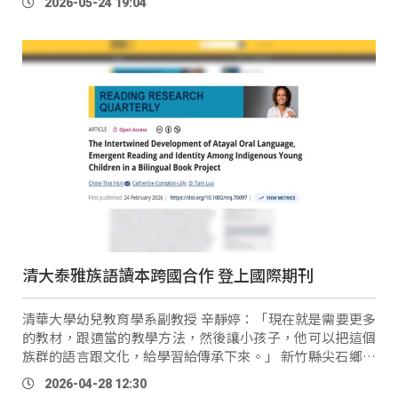
2026-05-24 19:04
子。」 宜蘭縣南澳鄉長 Yukan Tosi（李勝 …
清大泰雅族語讀本跨國合作 登上國際期刊
清華大學幼兒教育學系副教授 辛靜婷：「現在就是需要更多
的教材，跟適當的教學方法，然後讓小孩子，他可以把這個
族群的語言跟文化，給學習給傳承下來。」 新竹縣尖石鄉司
馬庫斯部落族語教師
Say
un Yumin：「他們（幼兒）的媽媽
2026-04-28 12:30
幾乎都是，有外族的，也有平地 …