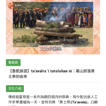
魯凱族
【魯凱族語】ta‘avalra ‘i tatolohae ni｜萬山部落勇
士祭的由來
文化介紹
傳統祖靈祭是一系列為期四個月的祭典，現今配合族人工
作求學濃縮為一天，並特別將「勇士祭(Ta‘avala)」凸顯