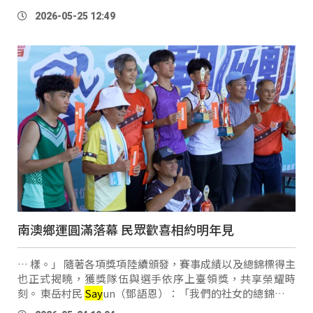
民族群，他們也用同個方法去編了這個教材 。」 新竹縣尖石
2026-05-25 12:49
鄉司馬庫斯部落族語教師
Say
un
南澳鄉運圓滿落幕 民眾歡喜相約明年見
… 樣。」 隨著各項獎項陸續頒發，賽事成績以及總錦標得主
也正式揭曉，獲獎隊伍與選手依序上臺領獎，共享榮耀時
刻。 東岳村民
Say
un（鄧語恩）：「我們的社女的總錦標第
一，然後就感覺得到是一種榮譽，替自己部落爭取榮譽這樣