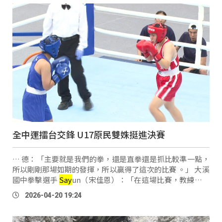
全中運擂台交鋒 U17原民雙姝挺進決賽
… 德：「主要就是我們的拳，還是直拳還是抓比較準一點，
所以剛剛那場如期的發揮，所以贏得了這次的比賽 。」 大溪
國中拳擊選手
Say
un（宋佳恩）：「在這場比賽，教練他叫
我後手要抓好，我就聽教練的指示去做，自然就獲勝了，再
2026-04-20 19:24
加上我已經練了3年，這一次比賽 …