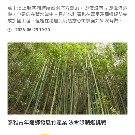
萬里溪上堰塞湖持續威脅下方聚落，即使沒有立即溢流危
機，但是仍在蓄水當中。目前水利署也在萬里溪周邊堤防完
成加固工程，但是在地居民仍然擔心衝擊面如果沒有做好防
固，後果不堪設想。 萬榮村長 Kumu
Ulay
（蔡雅雯）：
2026-06-29 19:20
「其實那邊的地基已經掏空 …
泰雅青年返鄉發展竹產業 法令限制迎挑戰