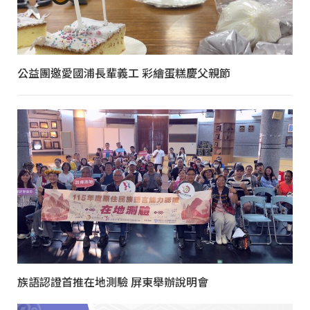
公益團邀愛國浦長輩義工 彩繪蛋糕慶父親節
族語認證首推在地測驗 屏東舉辦說明會