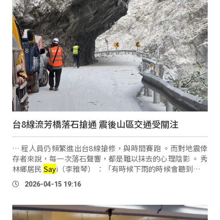
台8線流芳橋落石搶通 震後山區交通受關注
… 程人員仍頻繁進出台8線搶修，與時間賽跑 。而對地震倖
存者來說，每一次落石聲響，都是難以抹去的心理陰影 。 秀
林鄉居民
Say
i（李雅琴） ：「有時候下雨的時候會聽到落石
就會醒來，要不然就是打雷的時候，就是聽到轟聲音就馬上
2026-04-15 19:16
會醒來，所以晚上比較 …