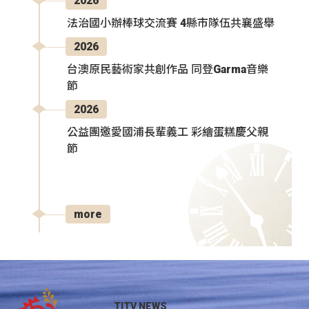
2026
法治國小辦棒球交流賽 4縣市隊伍共襄盛舉
2026
台澳原民藝術家共創作品 同登Garma音樂
節
2026
公益團邀愛國浦長輩義工 彩繪蛋糕慶父親
節
more
TITV NEWS