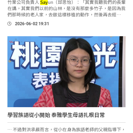
竹業公司負責人
Say
un（邱思怡）：「其實我聽我們的長輩
在講，其實我們以前的山林，是沒有那麼多竹子，是因為我
們那時候的老人家，去做這樣移植的動作，然後再去經營它
。」 桃園復興比亞外部落，五月筍季過後，是竹林休息的時
2026-06-02 19:31
間，也是
Say
un 一年當中最悠閒 …
學習族語從小開始 泰雅學生母語扎根日常
… 不過對洪承晨而言，從小在身為族語老師的父親指導下，