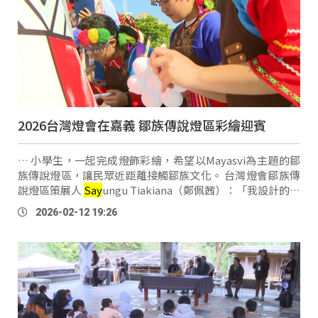
2026台灣燈會在嘉義 鄒族傳說燈區彩繪迎賓
… 小學生，一起完成燈飾彩繪，希望以Mayasvi為主題的鄒
族傳說燈區，讓民眾近距離接觸鄒族文化。 台灣燈會鄒族傳
說燈區策展人
Say
ungu Tiakiana（鄭佩茜）：「我設計的這
一個叫迎賓之心，他其實就是有一個鄒族男子的意象，我們
2026-02-12 19:26
可以看到傳統服飾，還有女子的傳統服 …