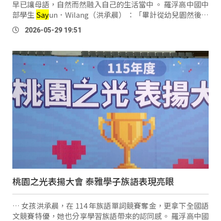
早已讓母語，自然而然融入自己的生活當中 。 羅浮高中國中
部學生
Say
un．Wilang（洪承晨） ：「畢計從幼兒園然後學
到現在，（從幼兒園就學到現在）因為從小爸爸就讓我們看
2026-05-29 19:51
一些關於族語的影片，然後用簡 …
桃園之光表揚大會 泰雅學子族語表現亮眼
… 女孩洪承晨，在 114 年族語單詞競賽奪金，更拿下全國語
文競賽特優，她也分享學習族語帶來的認同感。 羅浮高中國