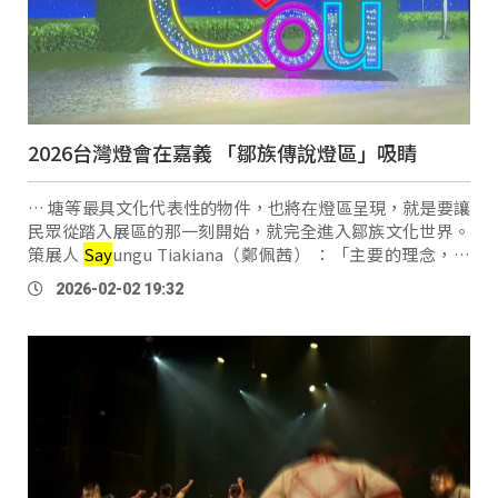
2026台灣燈會在嘉義 「鄒族傳說燈區」吸睛
… 塘等最具文化代表性的物件，也將在燈區呈現，就是要讓
民眾從踏入展區的那一刻開始，就完全進入鄒族文化世界。
策展人
Say
ungu Tiakiana（鄭佩茜） ：「主要的理念，就
是希望，燈會在嘉義、希望全世界的人，都看見嘉義，看見
2026-02-02 19:32
阿里山，當然更重要是要看見鄒族，所以呢 …