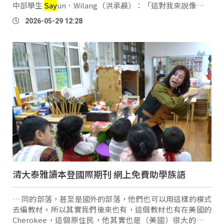
中部學生
Say
un．Wilang（洪承晨）：「這對我來說像是遲
來的榮耀，總結我三年的成就。我學會族語這件事是可以跟
2026-05-29 12:28
我的那個阿嬤還有我爸爸，因為 …
清大泰雅讀本登國際期刊 網上免費助學族語
… 同的部落，甚至是國外的部落，他們也可以用這樣的模式
去編教材。所以其實我們後來也有，這個教材也有在美國的
Cherokee，這個原住民，他其實也是（美國）很大的原住