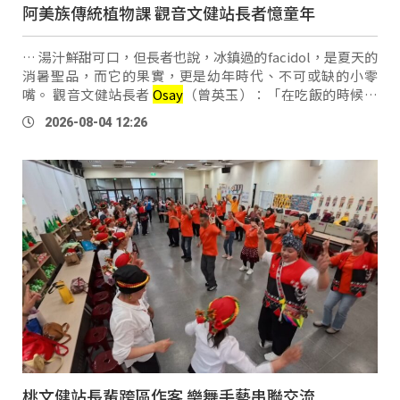
阿美族傳統植物課 觀音文健站長者憶童年
… 湯汁鮮甜可口，但長者也說，冰鎮過的facidol，是夏天的
消暑聖品，而它的果實，更是幼年時代、不可或缺的小零
嘴。 觀音文健站長者
Osay
（曾英玉）：「在吃飯的時候，
我們先吃它的菜，那個籽我們放在一個碗，等我們吃飽的時
2026-08-04 12:26
候，就坐在那裡啃，啃到，很高興。」 觀音文健 …
桃文健站長輩跨區作客 樂舞手藝串聯交流