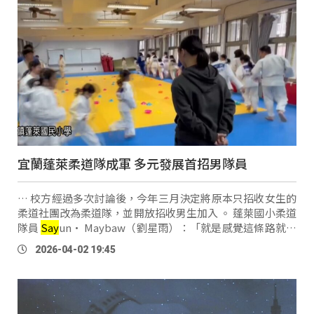
宜蘭蓬萊柔道隊成軍 多元發展首招男隊員
… 校方經過多次討論後，今年三月決定將原本只招收女生的
柔道社團改為柔道隊，並開放招收男生加入 。 蓬萊國小柔道
隊員
Say
un· Maybaw（劉星雨）：「就是感覺這條路就是
很特別，因為我一開始是不知道有柔道這個東西，然後我就
2026-04-02 19:45
想說試試參加好了，然後後面 …