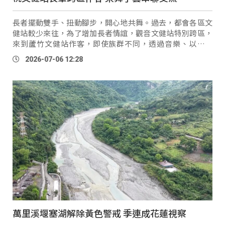
長者擺動雙手、扭動腳步，開心地共舞。過去，都會各區文
健站較少來往，為了增加長者情誼，觀音文健站特別跨區，
來到蘆竹文健站作客，即使族群不同，透過音樂、以舞會
友，也讓陌生的氣氛逐漸歡樂。 觀音文健站長者
Osay
（增
2026-07-06 12:28
英玉）：「我們吸收很多新知識，跟 …
萬里溪堰塞湖解除黃色警戒 季連成花蓮視察