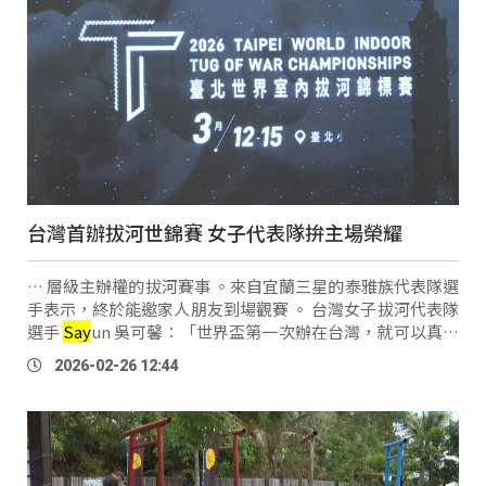
台灣首辦拔河世錦賽 女子代表隊拚主場榮耀
… 層級主辦權的拔河賽事 。來自宜蘭三星的泰雅族代表隊選
手表示，終於能邀家人朋友到場觀賽 。 台灣女子拔河代表隊
選手
Say
un 吳可馨：「世界盃第一次辦在台灣，就可以真正
讓世界看到台灣的厲害，然後也可以邀請家人朋友來看 。因
2026-02-26 12:44
為他們平常都只 …