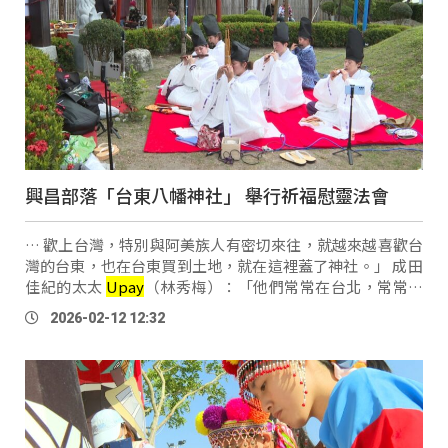
興昌部落「台東八幡神社」 舉行祈福慰靈法會
… 歡上台灣，特別與阿美族人有密切來往，就越來越喜歡台
灣的台東，也在台東買到土地，就在這裡蓋了神社。」 成田
佳紀的太太
Upay
（林秀梅）：「他們常常在台北，常常會
聽到李（登輝）總統在說，說你們何不設個可以紀念、供奉
2026-02-12 12:32
參加太平洋戰爭的亡靈，他們都魂 …