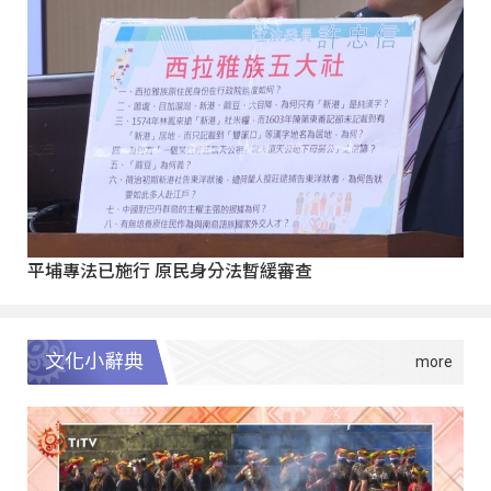
平埔專法已施行 原民身分法暫緩審查
文化小辭典