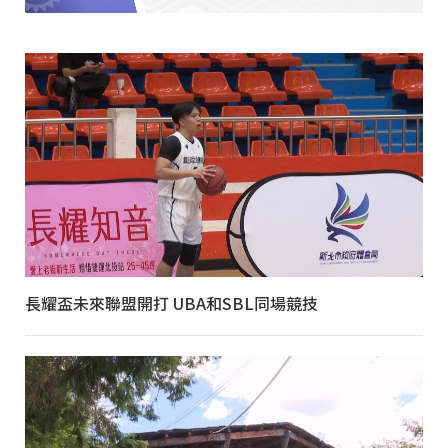
長耀盃未來聯盟開打 UBA和SBL同場競技