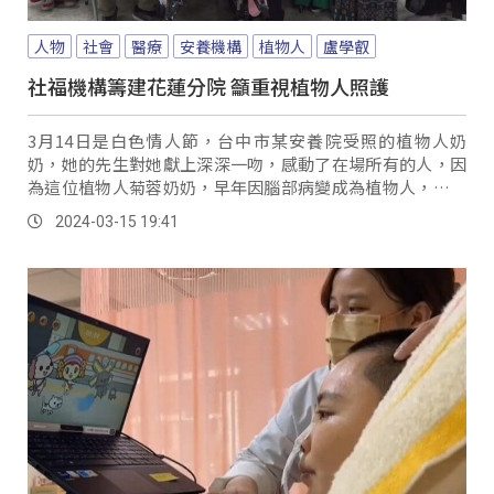
人物
社會
醫療
安養機構
植物人
盧學叡
社福機構籌建花蓮分院 籲重視植物人照護
3月14日是白色情人節，台中市某安養院受照的植物人奶
奶，她的先生對她獻上深深一吻，感動了在場所有的人，因
為這位植物人菊蓉奶奶，早年因腦部病變成為植物人，菊蓉
奶奶的先生縱然散盡家財，也對她不離不棄，而這樣的情
2024-03-15 19:41
況，卻只是眾多案例中的冰山一角。