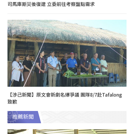
司馬庫斯災後復建 立委前往考察盤點需求
【涉己新聞】原文會新劇名爆爭議 團隊8/7赴Tafalong
致歉
推薦新聞