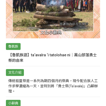
魯凱族
【魯凱族語】ta‘avalra ‘i tatolohae ni｜萬山部落勇士
祭的由來
文化介紹
傳統祖靈祭是一系列為期四個月的祭典，現今配合族人工
作求學濃縮為一天，並特別將「勇士祭(Ta‘avala)」凸顯辦
理。
小辭典