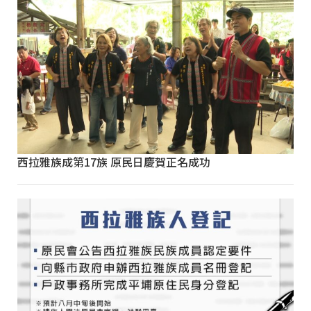
西拉雅族成第17族 原民日慶賀正名成功