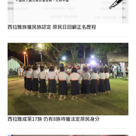
西拉雅族獲民族認定 原民日回顧正名歷程
西拉雅成第17族 仍有8族待獲法定原民身分