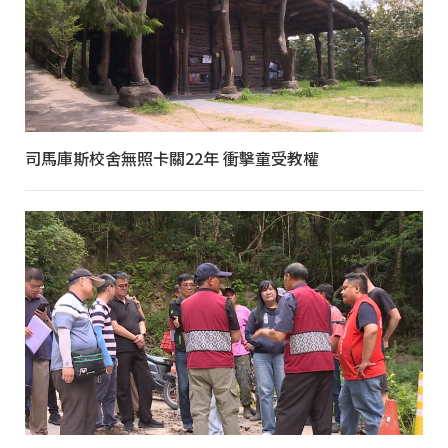
司馬庫斯校舍無照卡關22年 衝擊童受教權