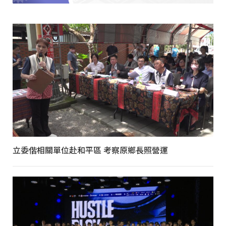
立委偕相關單位赴和平區 考察原鄉長照營運