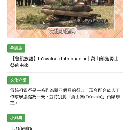
魯凱族
【魯凱族語】ta‘avalra ‘i tatolohae ni｜萬山部落勇士
祭的由來
文化介紹
傳統祖靈祭是一系列為期四個月的祭典，現今配合族人工
作求學濃縮為一天，並特別將「勇士祭(Ta‘avala)」凸顯辦
理。
小辭典
ta‘avalra