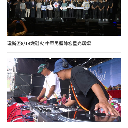
瓊斯盃8/14燃戰火 中華男籃陣容星光熠熠