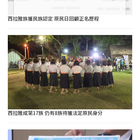
西拉雅族獲民族認定 原民日回顧正名歷程
西拉雅成第17族 仍有8族待獲法定原民身分