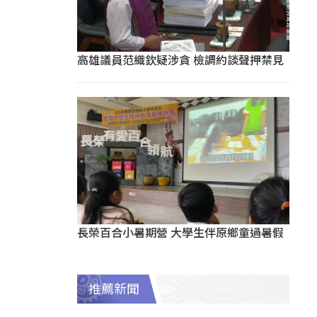
高雄議員范織欽疑涉貪 檢調約談聲押禁見
長榮百合小暑期營 大學生伴原鄉童過暑假
推薦新聞