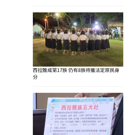
西拉雅成第17族 仍有8族待獲法定原民身
分