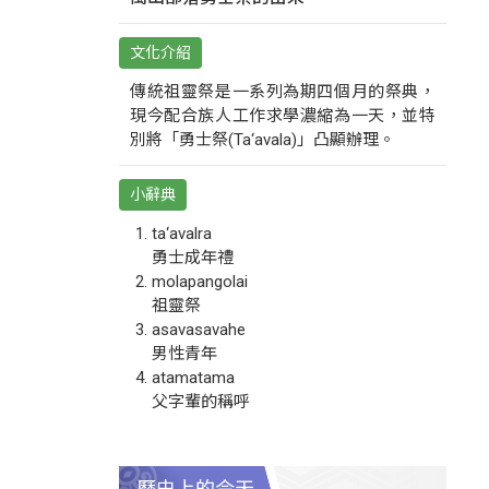
文化介紹
傳統祖靈祭是一系列為期四個月的祭典，
現今配合族人工作求學濃縮為一天，並特
別將「勇士祭(Ta‘avala)」凸顯辦理。
小辭典
ta‘avalra
勇士成年禮
molapangolai
祖靈祭
asavasavahe
男性青年
atamatama
父字輩的稱呼
歷史上的今天