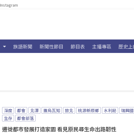
Instagram
族語新聞
新聞性節目
節目表
主播專區
歷史上
深度
都會
北漂
撒烏瓦知
旅北
桃源新原鄉
水利局
瑞興國
生存
都會部落
遷徙都市發展打造家園 看見原民尋生命出路韌性