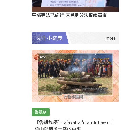
平埔專法已施行 原民身分法暫緩審查
文化小辭典
魯凱族
【魯凱族語】ta‘avalra ‘i tatolohae ni｜
萬山部落勇士祭的由來