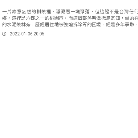
一片綠意盎然的樹叢裡，隱藏著一塊聚落，但這邊不是台灣任
鄉，這裡是六都之一的桃園市，而這個部落叫做撒烏瓦知，坐落
的水泥叢林旁，歷經居住地被強迫拆除等的困境，經過多年爭取
於有了能夠...。
2022-01-06 20:05