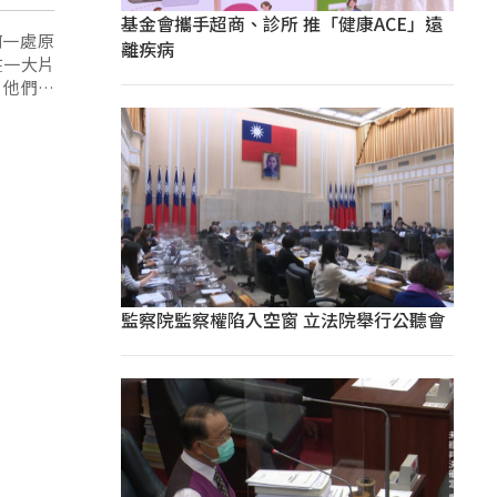
基金會攜手超商、診所 推「健康ACE」遠
何一處原
離疾病
在一大片
，他們終
監察院監察權陷入空窗 立法院舉行公聽會