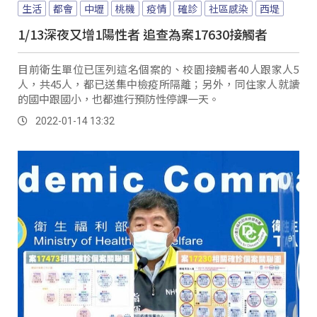
生活
都會
中壢
桃機
疫情
確診
社區感染
西堤
1/13深夜又增1陽性者 追查為案17630接觸者
目前衛生單位已匡列這名個案的、校園接觸者40人跟家人5
人，共45人，都已送集中檢疫所隔離；另外，同住家人就讀
的國中跟國小，也都進行預防性停課一天。
2022-01-14 13:32