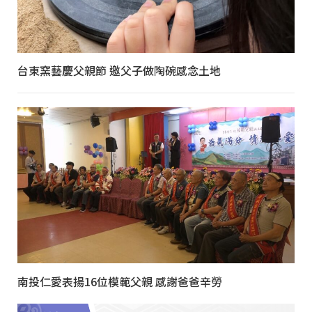
台東窯藝慶父親節 邀父子做陶碗感念土地
南投仁愛表揚16位模範父親 感謝爸爸辛勞