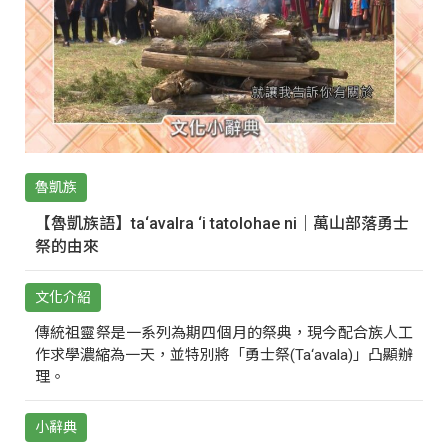
魯凱族
【魯凱族語】ta‘avalra ‘i tatolohae ni｜萬山部落勇士
祭的由來
文化介紹
傳統祖靈祭是一系列為期四個月的祭典，現今配合族人工
作求學濃縮為一天，並特別將「勇士祭(Ta‘avala)」凸顯辦
理。
小辭典