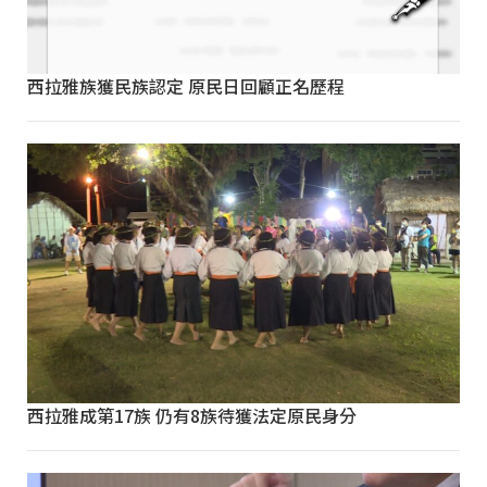
西拉雅族獲民族認定 原民日回顧正名歷程
西拉雅成第17族 仍有8族待獲法定原民身分