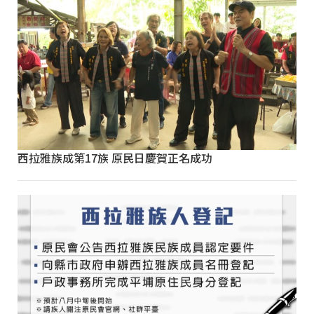
西拉雅族成第17族 原民日慶賀正名成功