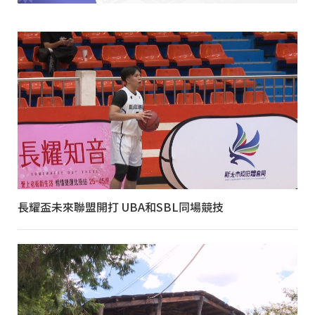
長耀盃未來聯盟開打 UBA和SBL同場競技