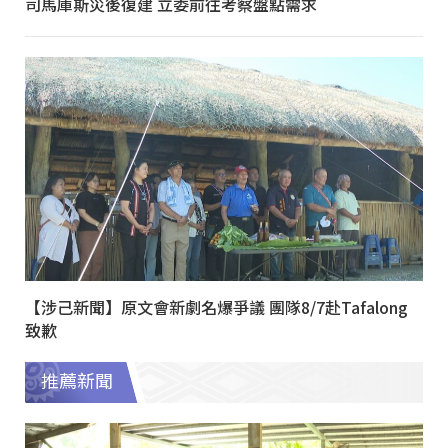
司馬庫斯災後復建 立委前往考察盤點需求
【涉己新聞】原文會新劇名爆爭議 團隊8/7赴Tafalong
致歉
推薦新聞