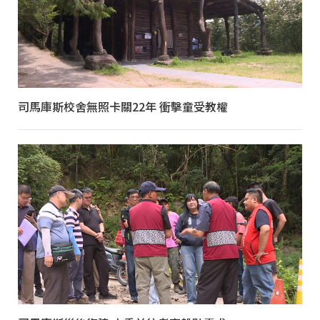
司馬庫斯校舍無照卡關22年 衝擊童受教權