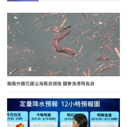
颱風外圍花蓮沿海風浪增強 鹽寮漁港現長浪