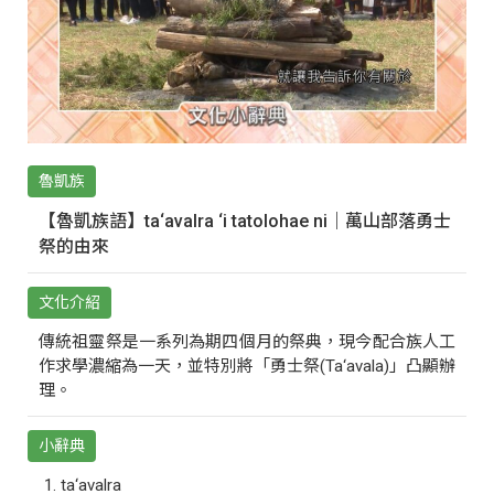
魯凱族
【魯凱族語】ta‘avalra ‘i tatolohae ni｜萬山部落勇士
祭的由來
文化介紹
傳統祖靈祭是一系列為期四個月的祭典，現今配合族人工
作求學濃縮為一天，並特別將「勇士祭(Ta‘avala)」凸顯辦
理。
小辭典
ta‘avalra