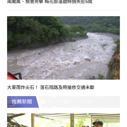
兩颱風、猴害夾擊 梅花部落甜柿損失近6成
大豪雨炸尖石！ 落石阻路及時搶修交通未斷
推薦新聞