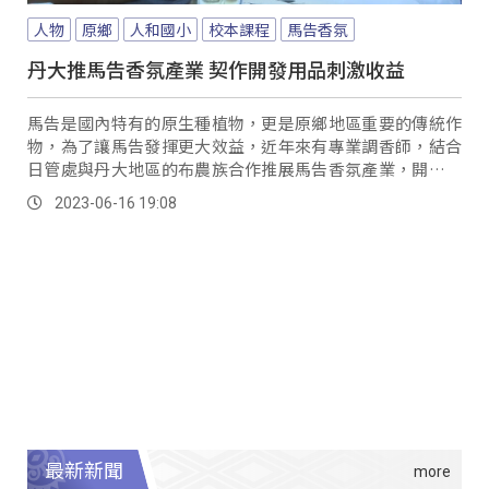
人物
原鄉
人和國小
校本課程
馬告香氛
丹大推馬告香氛產業 契作開發用品刺激收益
馬告是國內特有的原生種植物，更是原鄉地區重要的傳統作
物，為了讓馬告發揮更大效益，近年來有專業調香師，結合
日管處與丹大地區的布農族合作推展馬告香氛產業，開啟馬
告香氛品牌以及發展部落別具特色的深度遊程，對於族人來
2023-06-16 19:08
說，藉由培訓自己不僅成為香氛引導師，有了第二專長，也
讓這項部落的傳統作物，漸漸被重視保留。
最新新聞