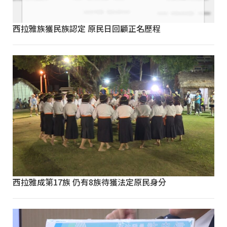
西拉雅族獲民族認定 原民日回顧正名歷程
西拉雅成第17族 仍有8族待獲法定原民身分