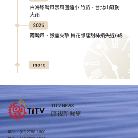
白海豚颱風暴風圈縮小 竹苗、台北山區防
大雨
2026
兩颱風、猴害夾擊 梅花部落甜柿損失近6成
more
TITV NEWS
原視新聞網
電話：(02)2788-1600