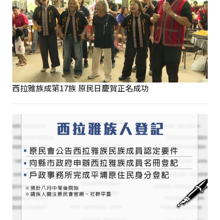
西拉雅族成第17族 原民日慶賀正名成功