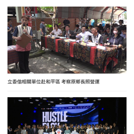
立委偕相關單位赴和平區 考察原鄉長照營運