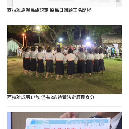
西拉雅族獲民族認定 原民日回顧正名歷程
西拉雅成第17族 仍有8族待獲法定原民身分