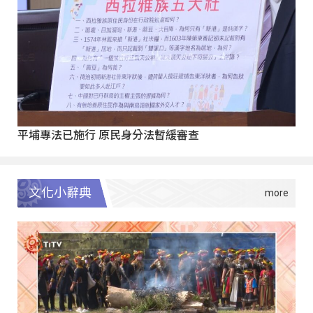
平埔專法已施行 原民身分法暫緩審查
文化小辭典