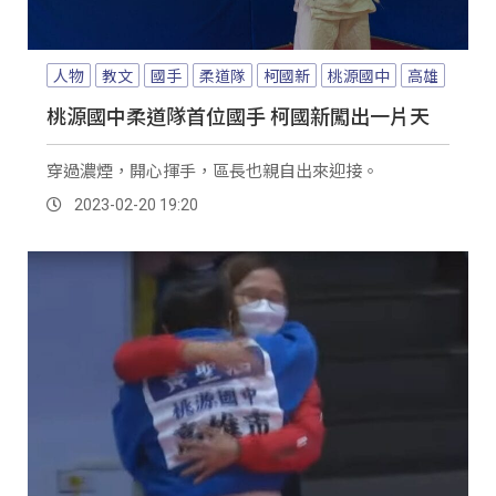
人物
教文
國手
柔道隊
柯國新
桃源國中
高雄
桃源國中柔道隊首位國手 柯國新闖出一片天
穿過濃煙，開心揮手，區長也親自出來迎接。
2023-02-20 19:20