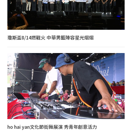
瓊斯盃8/14燃戰火 中華男籃陣容星光熠熠
ho hai yan文化節街舞展演 秀青年創意活力