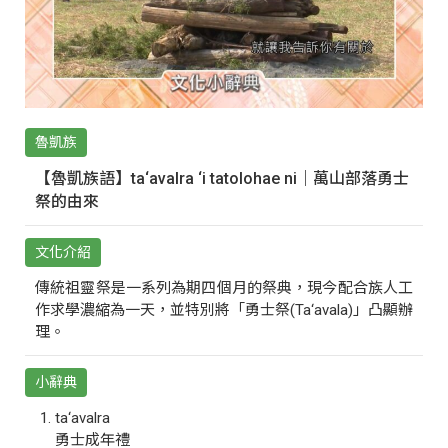
魯凱族
【魯凱族語】ta‘avalra ‘i tatolohae ni｜萬山部落勇士
祭的由來
文化介紹
傳統祖靈祭是一系列為期四個月的祭典，現今配合族人工
作求學濃縮為一天，並特別將「勇士祭(Ta‘avala)」凸顯辦
理。
小辭典
ta‘avalra
勇士成年禮