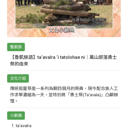
魯凱族
【魯凱族語】ta‘avalra ‘i tatolohae ni｜萬山部落勇士
祭的由來
文化介紹
傳統祖靈祭是一系列為期四個月的祭典，現今配合族人工
作求學濃縮為一天，並特別將「勇士祭(Ta‘avala)」凸顯辦
理。
小辭典
ta‘avalra