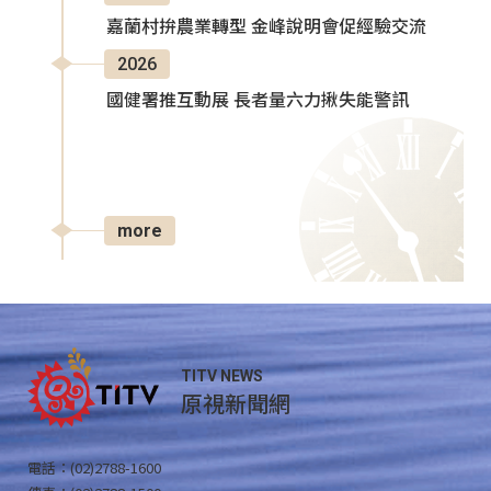
嘉蘭村拚農業轉型 金峰說明會促經驗交流
2026
國健署推互動展 長者量六力揪失能警訊
more
TITV NEWS
原視新聞網
電話：(02)2788-1600