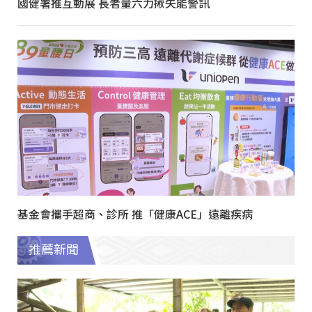
國健署推互動展 長者量六力揪失能警訊
基金會攜手超商、診所 推「健康ACE」遠離疾病
推薦新聞