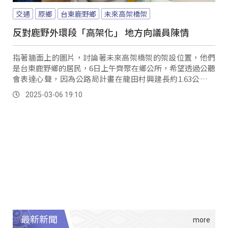
交通
原鄉
台東鹿野鄉
未來高架橋架
反對鹿野外環段「高架化」 地方向議員陳情
指著牆面上的圖片，討論著未來高架橋架的架設位置，他們
是台東鹿野鄉的居民，6日上午齊聚在鄉公所，希望透過公聽
會表達心聲，因為公路局計畫在龍田村興建長約1.63公里的
高架橋，以便用路人快速連接至卑南鄉初鹿村；然而，部分
2025-03-06 19:10
民眾擔憂橋梁開闢恐衝擊當地溫泉觀光，影響經濟發展，因
此聯署向議員陳情，希望公路局調整設計。
最新新聞