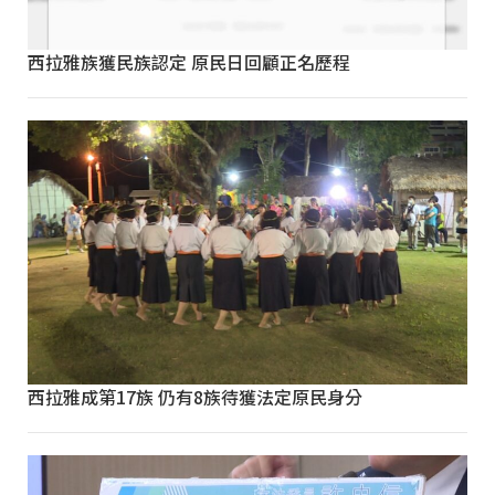
西拉雅族獲民族認定 原民日回顧正名歷程
西拉雅成第17族 仍有8族待獲法定原民身分