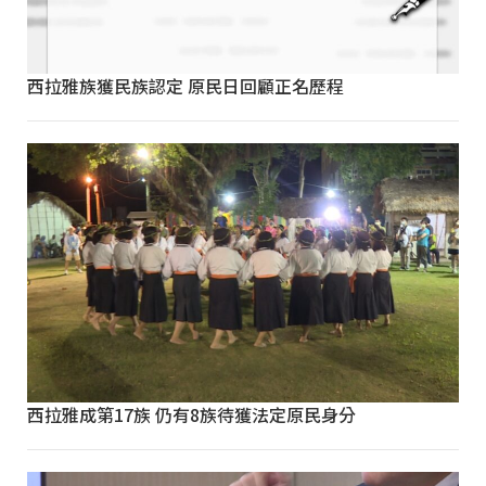
西拉雅族獲民族認定 原民日回顧正名歷程
西拉雅成第17族 仍有8族待獲法定原民身分