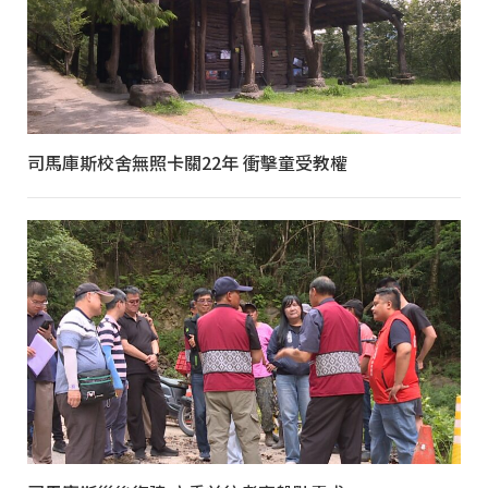
司馬庫斯校舍無照卡關22年 衝擊童受教權