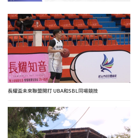
長耀盃未來聯盟開打 UBA和SBL同場競技