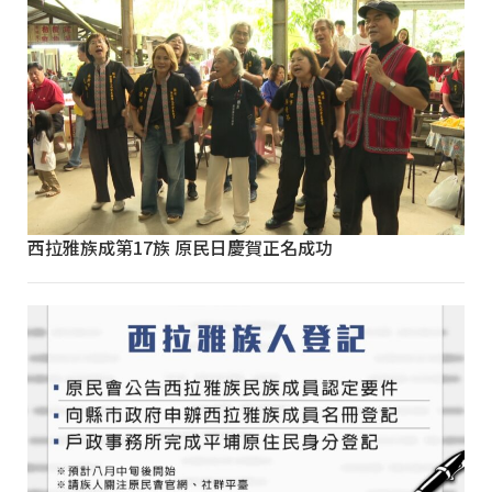
西拉雅族成第17族 原民日慶賀正名成功