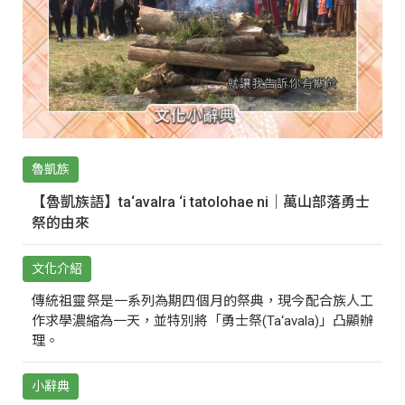
魯凱族
【魯凱族語】ta‘avalra ‘i tatolohae ni｜萬山部落勇士
祭的由來
文化介紹
傳統祖靈祭是一系列為期四個月的祭典，現今配合族人工
作求學濃縮為一天，並特別將「勇士祭(Ta‘avala)」凸顯辦
理。
小辭典