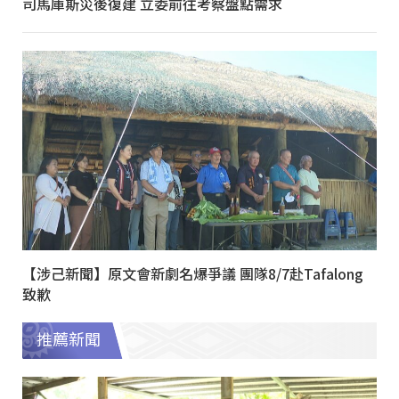
司馬庫斯災後復建 立委前往考察盤點需求
【涉己新聞】原文會新劇名爆爭議 團隊8/7赴Tafalong
致歉
推薦新聞