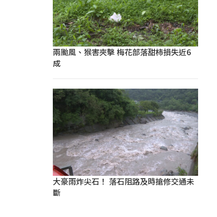
兩颱風、猴害夾擊 梅花部落甜柿損失近6
成
大豪雨炸尖石！ 落石阻路及時搶修交通未
斷