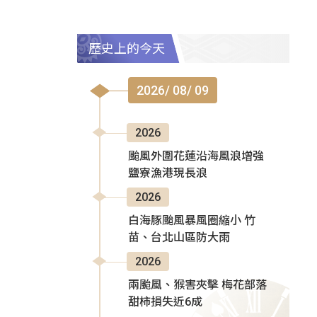
歷史上的今天
2026/ 08/ 09
2026
颱風外圍花蓮沿海風浪增強
鹽寮漁港現長浪
2026
白海豚颱風暴風圈縮小 竹
苗、台北山區防大雨
2026
兩颱風、猴害夾擊 梅花部落
甜柿損失近6成