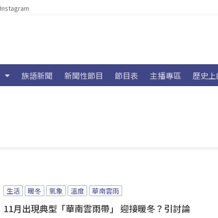
Instagram
族語新聞
新聞性節目
節目表
主播專區
歷史上
生活
暖冬
氣象
溫度
華南雲雨
11月出現典型「華南雲雨帶」 迎接暖冬？引討論