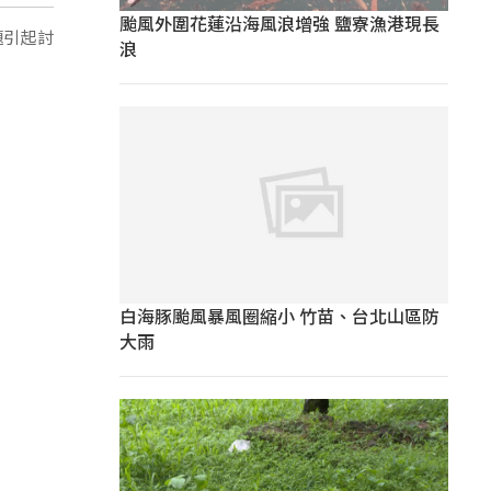
颱風外圍花蓮沿海風浪增強 鹽寮漁港現長
題引起討
浪
白海豚颱風暴風圈縮小 竹苗、台北山區防
大雨