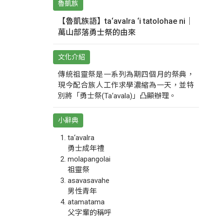
魯凱族
【魯凱族語】ta‘avalra ‘i tatolohae ni｜
萬山部落勇士祭的由來
文化介紹
傳統祖靈祭是一系列為期四個月的祭典，
現今配合族人工作求學濃縮為一天，並特
別將「勇士祭(Ta‘avala)」凸顯辦理。
小辭典
ta‘avalra
勇士成年禮
molapangolai
祖靈祭
asavasavahe
男性青年
atamatama
父字輩的稱呼