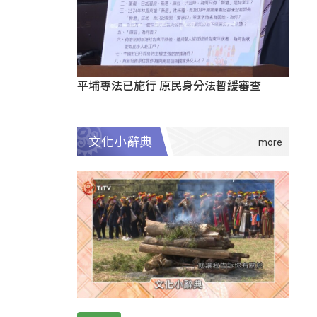
平埔專法已施行 原民身分法暫緩審查
文化小辭典