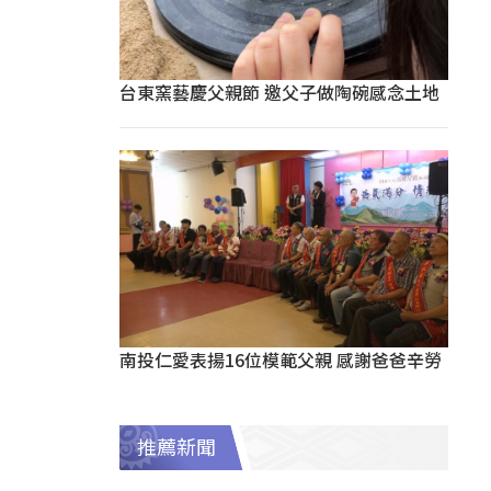
台東窯藝慶父親節 邀父子做陶碗感念土地
南投仁愛表揚16位模範父親 感謝爸爸辛勞
推薦新聞