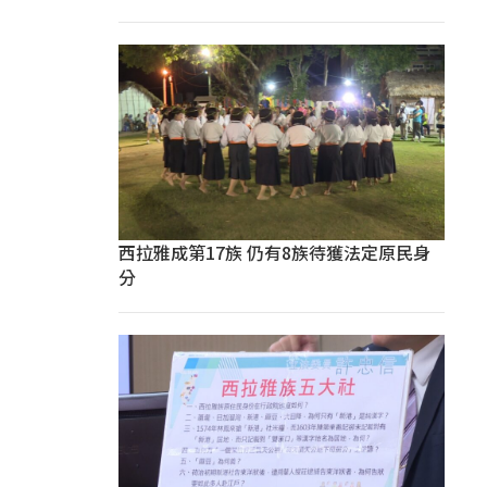
西拉雅成第17族 仍有8族待獲法定原民身
分