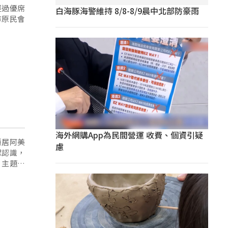
經過優席
白海豚海警維持 8/8-8/9晨中北部防豪雨
市原民會
海外網購App為民間營運 收費、個資引疑
隱居阿美
慮
眾認識，
》主題特