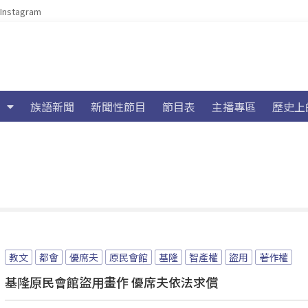
Instagram
族語新聞
新聞性節目
節目表
主播專區
歷史上
教文
都會
優席夫
原民會館
基隆
智產權
盜用
著作權
基隆原民會館盜用畫作 優席夫依法求償