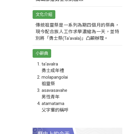
文化介紹
傳統祖靈祭是一系列為期四個月的祭典，
現今配合族人工作求學濃縮為一天，並特
別將「勇士祭(Ta‘avala)」凸顯辦理。
小辭典
ta‘avalra
勇士成年禮
molapangolai
祖靈祭
asavasavahe
男性青年
atamatama
父字輩的稱呼
歷史上的今天