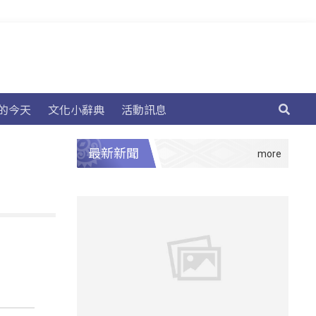
的今天
文化小辭典
活動訊息
最新新聞