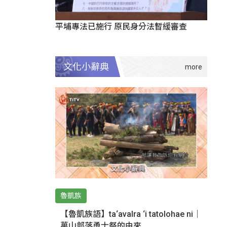
平埔專法已施行 原民身分法暫緩審查
文化小辭典
魯凱族
【魯凱族語】ta‘avalra ‘i tatolohae ni｜
萬山部落勇士祭的由來