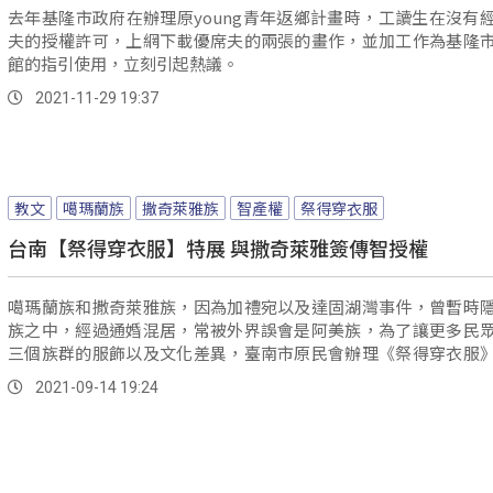
去年基隆市政府在辦理原young青年返鄉計畫時，工讀生在沒有
夫的授權許可，上網下載優席夫的兩張的畫作，並加工作為基隆
館的指引使用，立刻引起熱議。
2021-11-29 19:37
教文
噶瑪蘭族
撒奇萊雅族
智產權
祭得穿衣服
台南【祭得穿衣服】特展 與撒奇萊雅簽傳智授權
噶瑪蘭族和撒奇萊雅族，因為加禮宛以及達固湖灣事件，曾暫時
族之中，經過通婚混居，常被外界誤會是阿美族，為了讓更多民
三個族群的服飾以及文化差異，臺南市原民會辦理《祭得穿衣服
展。
2021-09-14 19:24