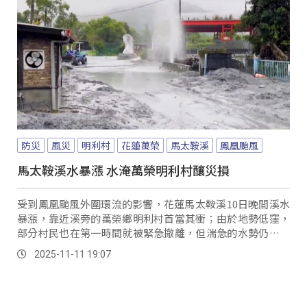
防災
風災
明利村
花蓮萬榮
馬太鞍溪
鳳凰颱風
馬太鞍溪水暴漲 水淹萬榮明利村釀災損
受到鳳凰颱風外圍環流的影響，花蓮馬太鞍溪10日晚間溪水
暴漲，靠近溪旁的萬榮鄉明利村首當其衝；由於地勢低窪，
部分村民也在第一時間就被緊急撤離，但湍急的水勢仍從堤
防破口湧入明利村，導致多處道路中斷，而台九線沿線也有
2025-11-11 19:07
部分路段也拉起封鎖線，禁止民眾靠近。