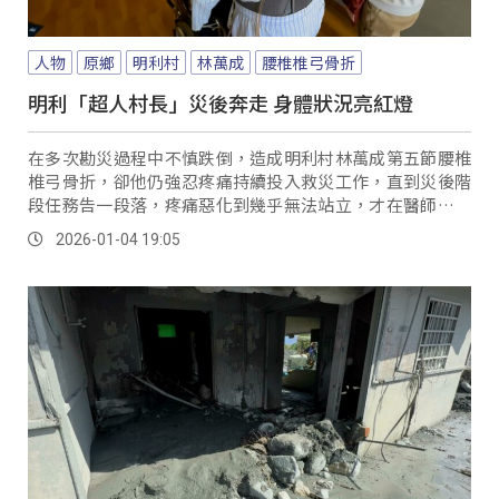
人物
原鄉
明利村
林萬成
腰椎椎弓骨折
明利「超人村長」災後奔走 身體狀況亮紅燈
在多次勘災過程中不慎跌倒，造成明利村林萬成第五節腰椎
椎弓骨折，卻他仍強忍疼痛持續投入救災工作，直到災後階
段任務告一段落，疼痛惡化到幾乎無法站立，才在醫師建議
下接受腰椎手術。
2026-01-04 19:05