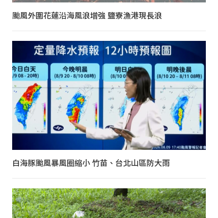
颱風外圍花蓮沿海風浪增強 鹽寮漁港現長浪
白海豚颱風暴風圈縮小 竹苗、台北山區防大雨