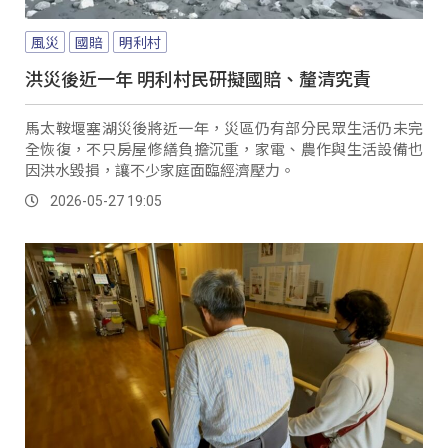
風災
國賠
明利村
洪災後近一年 明利村民研擬國賠、釐清究責
馬太鞍堰塞湖災後將近一年，災區仍有部分民眾生活仍未完
全恢復，不只房屋修繕負擔沉重，家電、農作與生活設備也
因洪水毀損，讓不少家庭面臨經濟壓力。
2026-05-27 19:05