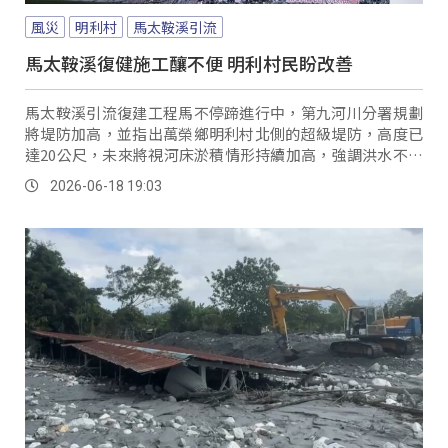
風災
明利村
馬太鞍溪引流
馬太鞍溪復健施工釀不便 明利村民盼改善
馬太鞍溪引流復建工程馬不停蹄進行中，第九河川分署規劃
將堤防加高，並指出萬榮鄉明利村北側的超級堤防，高度已
達20公尺，未來將視河床淤積情形持續加高，強調洪水不會
由此引流進入部落。
2026-06-18 19:03