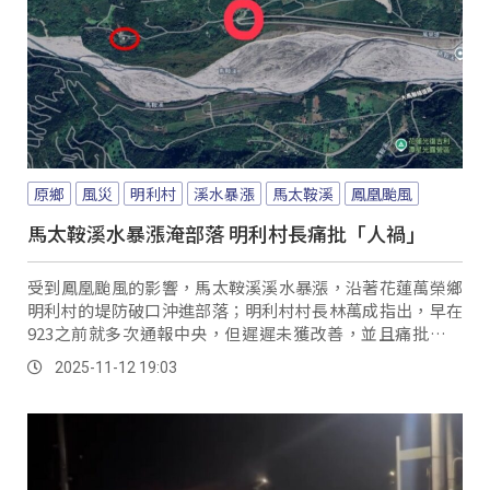
原鄉
風災
明利村
溪水暴漲
馬太鞍溪
鳳凰颱風
馬太鞍溪水暴漲淹部落 明利村長痛批「人禍」
受到鳳凰颱風的影響，馬太鞍溪溪水暴漲，沿著花蓮萬榮鄉
明利村的堤防破口沖進部落；明利村村長林萬成指出，早在
923之前就多次通報中央，但遲遲未獲改善，並且痛批這場
災情是「人禍」而非單純的天災。
2025-11-12 19:03