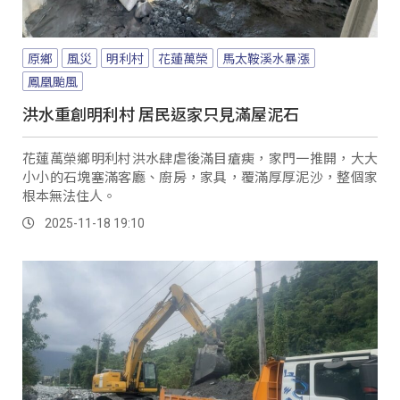
原鄉
風災
明利村
花蓮萬榮
馬太鞍溪水暴漲
鳳凰颱風
洪水重創明利村 居民返家只見滿屋泥石
花蓮萬榮鄉明利村洪水肆虐後滿目瘡痍，家門一推開，大大
小小的石塊塞滿客廳、廚房，家具，覆滿厚厚泥沙，整個家
根本無法住人。
2025-11-18 19:10