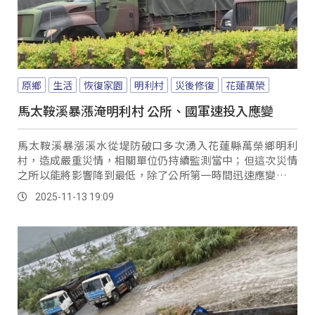
原鄉
生活
恢復家園
明利村
災後修復
花蓮萬榮
馬太鞍溪暴漲淹明利村 公所、國軍速投入應變
馬太鞍溪暴漲溪水從堤防破口多次湧入花蓮縣萬榮鄉明利
村，造成嚴重災情，相關單位仍持續監測當中；但這次災情
之所以能將影響降到最低，除了公所第一時間迅速應變，也
多虧有國軍弟兄立即投入協助。
2025-11-13 19:09