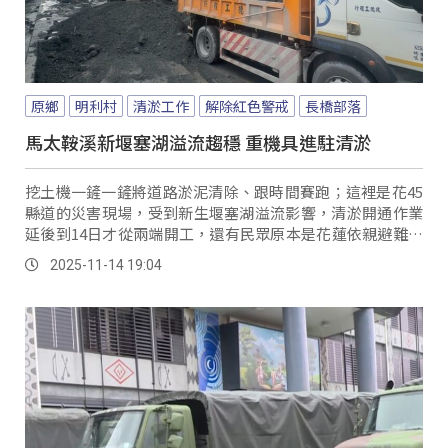
原鄉
明利村
清淤工作
解除紅色警戒
長橋部落
馬太鞍溪新堰塞湖溢流趨穩 重機具進駐清淤
挖土機一鏟一鏟將道路淤泥清除、跟時間賽跑；這裡是花45
縣道的災害現場，受到新生堰塞湖溢流影響，清淤開通作業
延後到14日才從兩端開工，還有民眾原本是花蓮依親避難，
是看到新聞之後才衝回來看看自己的家園。
2025-11-14 19:04