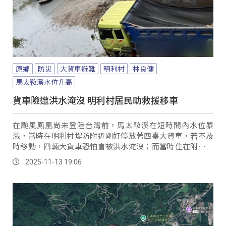
原鄉
防災
大貨車避難
明利村
林良健
馬太鞍溪水位升高
貨車險遭洪水淹沒 明利村居民助救援移車
在颱風鳳凰尚未登陸台灣前，馬太鞍溪在短時間內水位暴
漲，當時在明利村堤防附近剛好停放著四臺大貨車，若不及
時移動，四輛大貨車恐怕會被洪水淹沒；而當時住在附近的
村民林良健發現情況後，就第一時間趕赴現場，嘗試將車輛
2025-11-13 19:06
移到安全處。