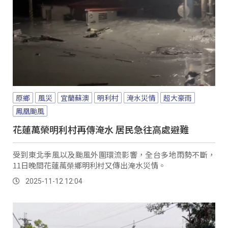
原鄉
風災
宜蘭蘇澳
明利村
淹水災情
超大豪雨
鳳凰颱風
花蓮萬榮明利村再傳淹水 居民急往高處避難
受到東北季風以及颱風外圍環流影響，全台多地雨勢不斷，
11日晚間花蓮萬榮鄉明利村又傳出淹水災情。
2025-11-12 12:04