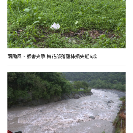
兩颱風、猴害夾擊 梅花部落甜柿損失近6成