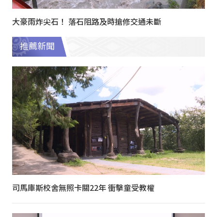
大豪雨炸尖石！ 落石阻路及時搶修交通未斷
推薦新聞
司馬庫斯校舍無照卡關22年 衝擊童受教權