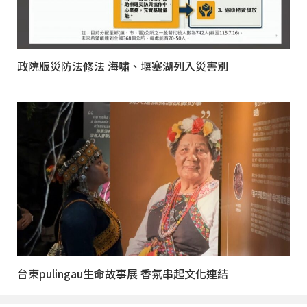
政院版災防法修法 海嘯、堰塞湖列入災害別
台東pulingau生命故事展 香氛串起文化連結