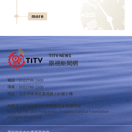
more
TITV NEWS
原視新聞網
電話：(02)2788-1600
傳真：(02)2788-1500
地址：台北市南港區重陽路 120 號 5 樓
財團法人原住民族文化事業基金會 版權所有
Copyright © 2021 Indigenous Peoples Cultural Foundation
All Rights Reserved .