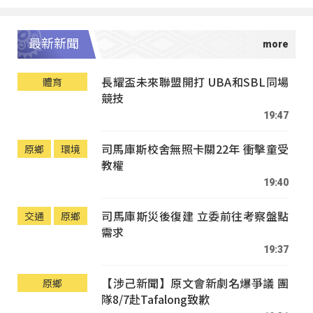
最新新聞
長耀盃未來聯盟開打 UBA和SBL同場
體育
競技
19:47
司馬庫斯校舍無照卡關22年 衝擊童受
原鄉
環境
教權
19:40
司馬庫斯災後復建 立委前往考察盤點
交通
原鄉
需求
19:37
【涉己新聞】原文會新劇名爆爭議 團
原鄉
隊8/7赴Tafalong致歉