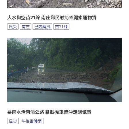
大水掏空苗21線 南庄鄉民射箭架繩索運物資
風災
南庄
巴威颱風
苗21線
暴雨水淹南清公路 雙載機車遭沖走釀憾事
風災
午後雷陣雨