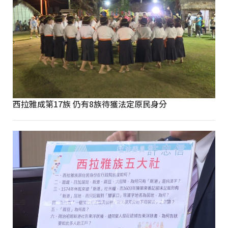
西拉雅成第17族 仍有8族待獲法定原民身分