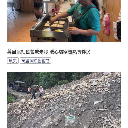
萬里溪紅色警戒未除 暖心店家送熱食伴民
風災
萬里溪紅色警戒