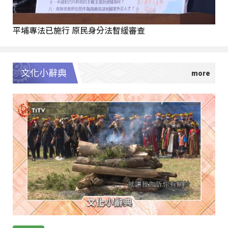
平埔專法已施行 原民身分法暫緩審查
文化小辭典