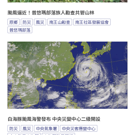
颱風逼近！普悠瑪部落族人勘查共管山林
原鄉
防災
風災
南王山勘查
南王社區發展協會
普悠瑪部落
白海豚颱風海警發布 中央災變中心二級開設
防災
風災
中央氣象署
中央災害應變中心