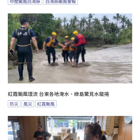
中度颱風白海豚
白海豚颱風警報
紅霞颱風環流 台東各地淹水、綠島驚見水龍捲
防災
風災
紅霞颱風