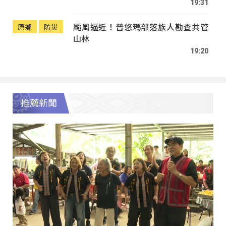
19:31
颱風逼近！普悠瑪部落族人勘查共管
原鄉
防災
山林
19:20
推薦新聞