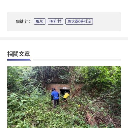
關鍵字：
風災
明利村
馬太鞍溪引流
相關文章