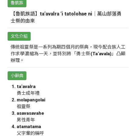
魯凱族
【魯凱族語】ta‘avalra ‘i tatolohae ni｜萬山部落勇
士祭的由來
文化介紹
傳統祖靈祭是一系列為期四個月的祭典，現今配合族人工
作求學濃縮為一天，並特別將「勇士祭(Ta‘avala)」凸顯
辦理。
小辭典
ta‘avalra
勇士成年禮
molapangolai
祖靈祭
asavasavahe
男性青年
atamatama
父字輩的稱呼