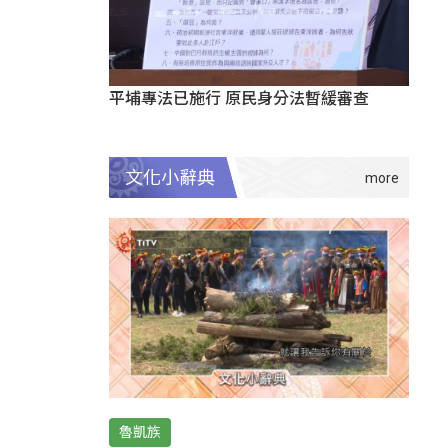
平埔專法已施行 原民身分法暫緩審查
文化小辭典
魯凱族