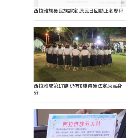
西拉雅族獲民族認定 原民日回顧正名歷程
西拉雅成第17族 仍有8族待獲法定原民身
分