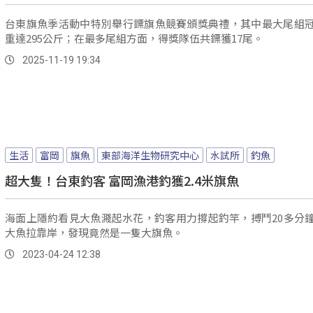
台東旗魚季活動中特別舉行鏢旗魚競賽頒獎典禮，其中最大尾組
重達295公斤；在最多尾組方面，得獎隊伍共鏢獲17尾。
2025-11-19 19:34
生活
富岡
旗魚
東部海洋生物研究中心
水試所
釣魚
超大隻！台東釣客 富岡漁港釣獲2.4米旗魚
海面上隱約看見大魚濺起水花，釣客用力撐起釣竿，搏鬥20多分
大魚拉靠岸，發現竟然是一隻大旗魚。
2023-04-24 12:38