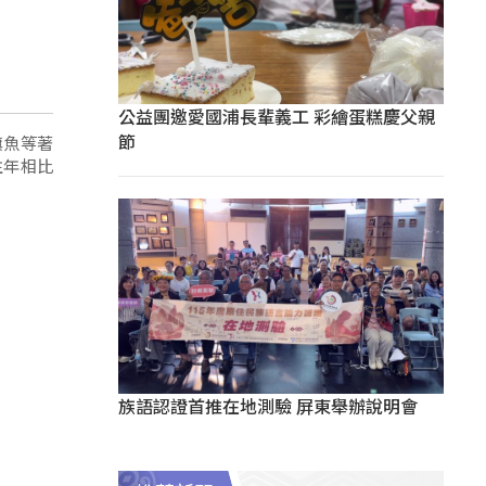
公益團邀愛國浦長輩義工 彩繪蛋糕慶父親
節
旗魚等著
往年相比
族語認證首推在地測驗 屏東舉辦說明會