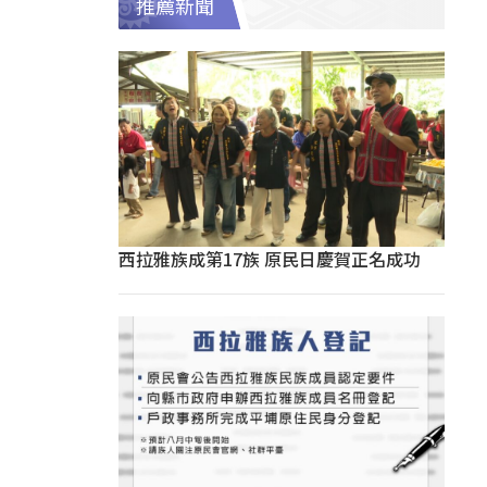
推薦新聞
西拉雅族成第17族 原民日慶賀正名成功