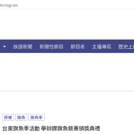
Instagram
族語新聞
新聞性節目
節目表
主播專區
歷史上
原鄉
旗魚
旗魚季
台東旗魚季活動 舉辦鏢旗魚競賽頒獎典禮