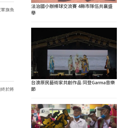
法治國小辦棒球交流賽 4縣市隊伍共襄盛
冠軍旗魚
舉
台澳原民藝術家共創作品 同登Garma音樂
節
鐘終於將