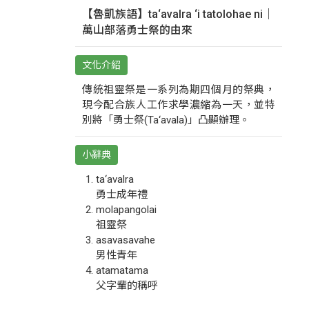
【魯凱族語】ta‘avalra ‘i tatolohae ni｜
萬山部落勇士祭的由來
文化介紹
傳統祖靈祭是一系列為期四個月的祭典，
現今配合族人工作求學濃縮為一天，並特
別將「勇士祭(Ta‘avala)」凸顯辦理。
小辭典
ta‘avalra
勇士成年禮
molapangolai
祖靈祭
asavasavahe
男性青年
atamatama
父字輩的稱呼