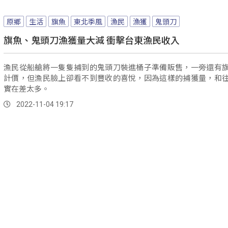
原鄉
生活
旗魚
東北季風
漁民
漁獲
鬼頭刀
旗魚、鬼頭刀漁獲量大減 衝擊台東漁民收入
漁民從船艙將一隻隻捕到的鬼頭刀裝進桶子準備販售，一旁還有
計價，但漁民臉上卻看不到豐收的喜悅，因為這樣的捕獲量，和
實在差太多。
2022-11-04 19:17