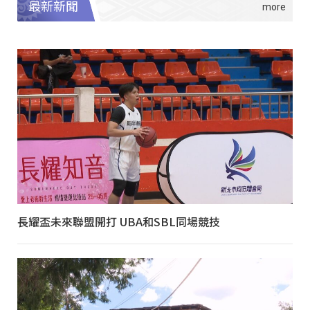
最新新聞
長耀盃未來聯盟開打 UBA和SBL同場競技