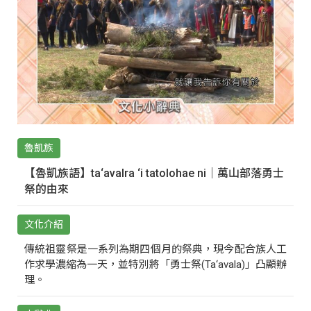
魯凱族
【魯凱族語】ta‘avalra ‘i tatolohae ni｜萬山部落勇士
祭的由來
文化介紹
傳統祖靈祭是一系列為期四個月的祭典，現今配合族人工
作求學濃縮為一天，並特別將「勇士祭(Ta‘avala)」凸顯辦
理。