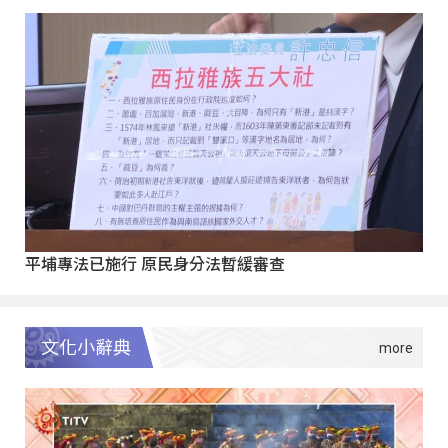
平埔專法已施行 原民身分法暫緩審查
文化小辭典