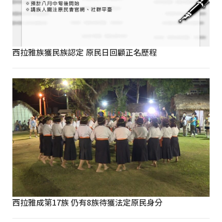
西拉雅族獲民族認定 原民日回顧正名歷程
西拉雅成第17族 仍有8族待獲法定原民身分