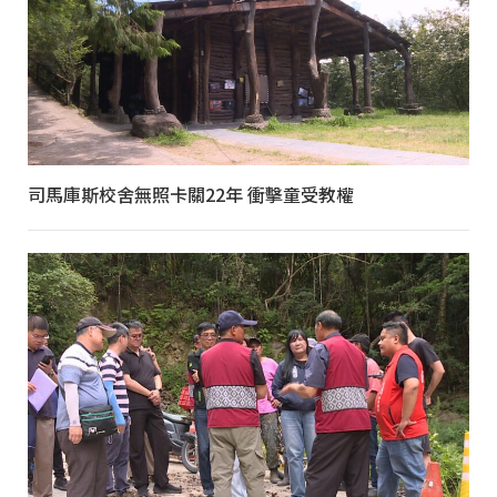
司馬庫斯校舍無照卡關22年 衝擊童受教權