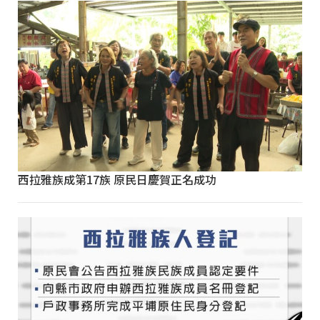
西拉雅族成第17族 原民日慶賀正名成功