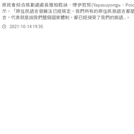
原民會綜合規劃處處長雅柏甦詠．博伊哲努(Yapasuyongʉ．Poic
示，「原住民語言發展法已經規定，我們所有的原住民族語言都
言，代表就是說我們整個國家體制，都已經接受了我們的族語...。
2021-10-14 19:35