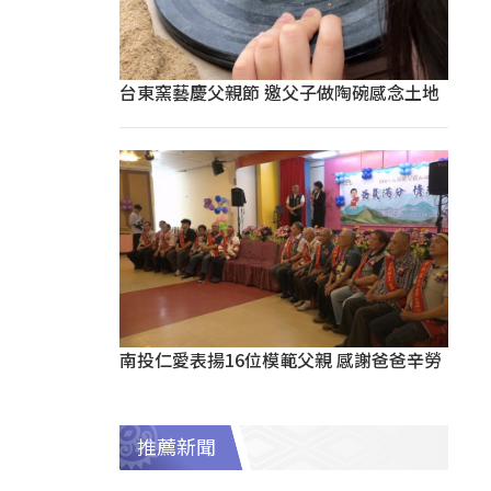
台東窯藝慶父親節 邀父子做陶碗感念土地
南投仁愛表揚16位模範父親 感謝爸爸辛勞
推薦新聞