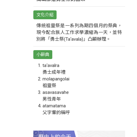
文化介紹
傳統祖靈祭是一系列為期四個月的祭典，
現今配合族人工作求學濃縮為一天，並特
別將「勇士祭(Ta‘avala)」凸顯辦理。
小辭典
ta‘avalra
勇士成年禮
molapangolai
祖靈祭
asavasavahe
男性青年
atamatama
父字輩的稱呼
歷史上的今天