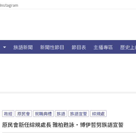
Instagram
族語新聞
新聞性節目
節目表
主播專區
歷史上
政經
原民會
就職典禮
族語
族語宣誓
綜規處
原民會新任綜規處長 雅柏甦詠·博伊哲努族語宣誓