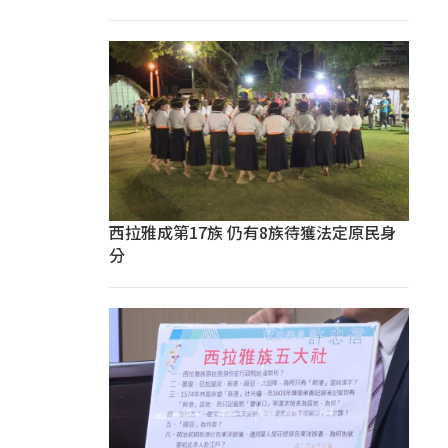
西拉雅成第17族 仍有8族待獲法定原民身
分