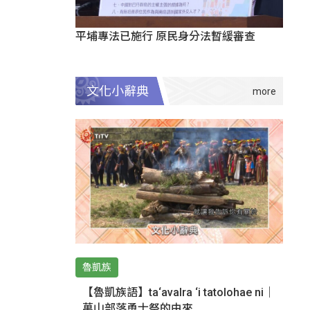
平埔專法已施行 原民身分法暫緩審查
文化小辭典
魯凱族
【魯凱族語】ta‘avalra ‘i tatolohae ni｜
萬山部落勇士祭的由來