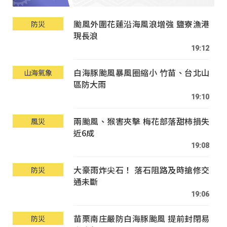
颱風外圍花蓮沿海風浪增強 鹽寮漁港
防災
現長浪
19:12
白海豚颱風暴風圈縮小 竹苗、台北山
山海氣象
區防大雨
19:10
兩颱風、猴害夾擊 梅花部落甜柿損失
風災
近6成
19:08
大豪雨炸尖石！ 落石阻路及時搶修交
防災
通未斷
19:06
苗栗南庄嚴防白海豚颱風 提前封閉易
防災