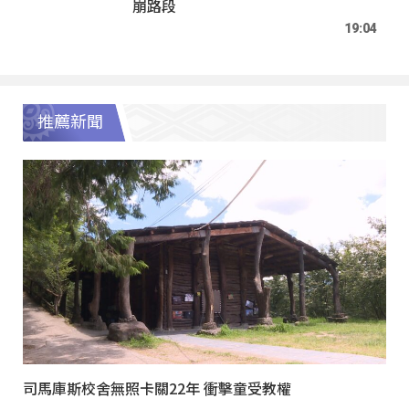
崩路段
19:04
推薦新聞
司馬庫斯校舍無照卡關22年 衝擊童受教權