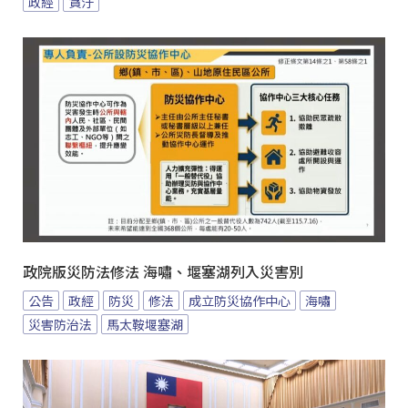
政經
貪汙
政院版災防法修法 海嘯、堰塞湖列入災害別
公告
政經
防災
修法
成立防災協作中心
海嘯
災害防治法
馬太鞍堰塞湖