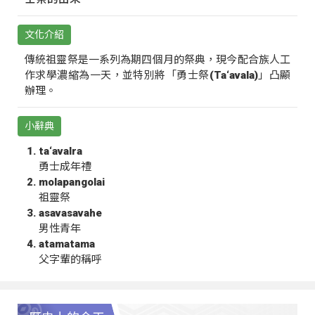
文化介紹
傳統祖靈祭是一系列為期四個月的祭典，現今配合族人工
作求學濃縮為一天，並特別將「勇士祭(Ta‘avala)」凸顯
辦理。
小辭典
ta‘avalra
勇士成年禮
molapangolai
祖靈祭
asavasavahe
男性青年
atamatama
父字輩的稱呼