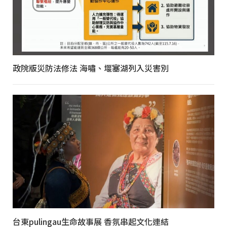
政院版災防法修法 海嘯、堰塞湖列入災害別
台東pulingau生命故事展 香氛串起文化連結