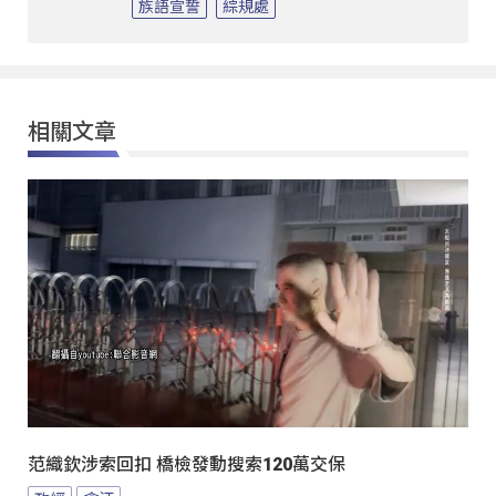
族語宣誓
綜規處
相關文章
范織欽涉索回扣 橋檢發動搜索120萬交保