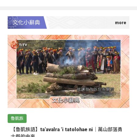
文化小辭典
魯凱族
【魯凱族語】ta‘avalra ‘i tatolohae ni｜萬山部落勇
士祭的由來