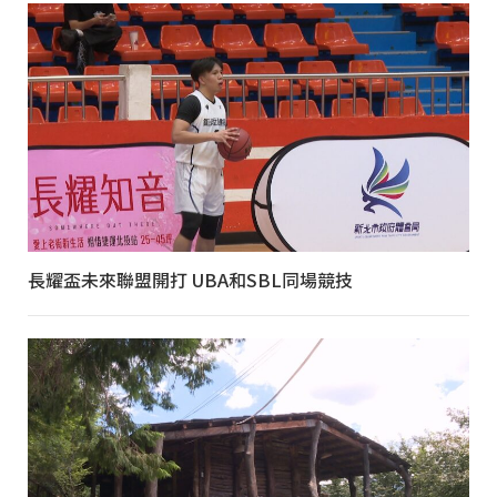
長耀盃未來聯盟開打 UBA和SBL同場競技