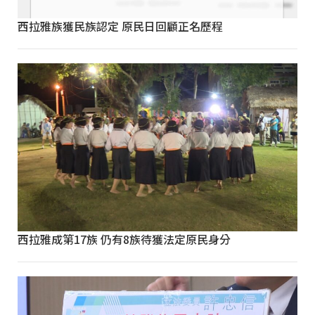
西拉雅族獲民族認定 原民日回顧正名歷程
西拉雅成第17族 仍有8族待獲法定原民身分