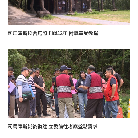
司馬庫斯校舍無照卡關22年 衝擊童受教權
司馬庫斯災後復建 立委前往考察盤點需求