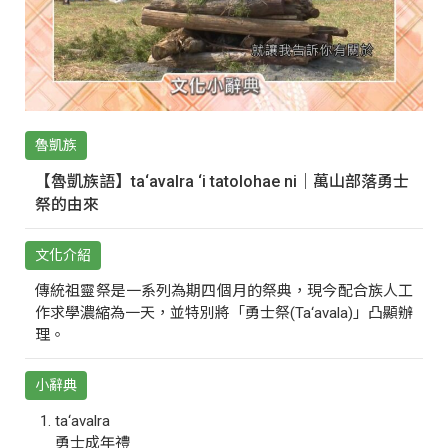
魯凱族
【魯凱族語】ta‘avalra ‘i tatolohae ni｜萬山部落勇士
祭的由來
文化介紹
傳統祖靈祭是一系列為期四個月的祭典，現今配合族人工
作求學濃縮為一天，並特別將「勇士祭(Ta‘avala)」凸顯辦
理。
小辭典
ta‘avalra
勇士成年禮