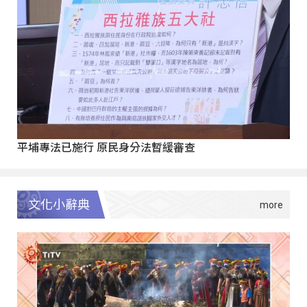
平埔專法已施行 原民身分法暫緩審查
文化小辭典