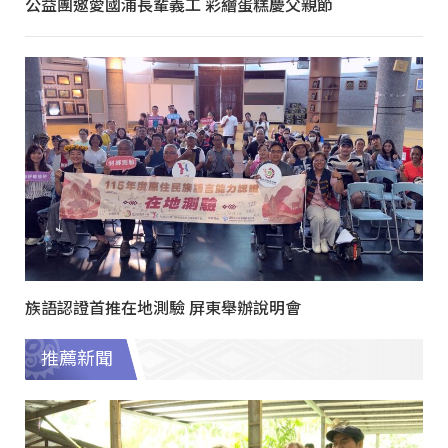
公益團邀愛國浦長輩義工 彩繪蛋糕慶父親節
族語認證首推在地測驗 屏東舉辦說明會
推薦新聞