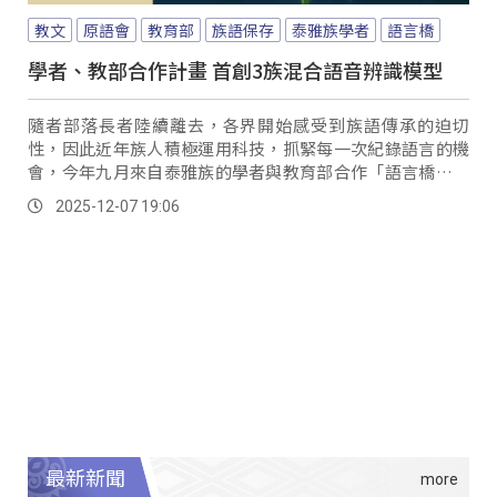
教文
原語會
教育部
族語保存
泰雅族學者
語言橋
學者、教部合作計畫 首創3族混合語音辨識模型
隨者部落長者陸續離去，各界開始感受到族語傳承的迫切
性，因此近年族人積極運用科技，抓緊每一次紀錄語言的機
會，今年九月來自泰雅族的學者與教育部合作「語言橋」計
畫，發表了台灣首創三族原住民母語混合語音辨識模型。
2025-12-07 19:06
最新新聞