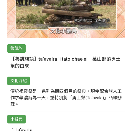
魯凱族
【魯凱族語】ta‘avalra ‘i tatolohae ni｜萬山部落勇士
祭的由來
文化介紹
傳統祖靈祭是一系列為期四個月的祭典，現今配合族人工
作求學濃縮為一天，並特別將「勇士祭(Ta‘avala)」凸顯辦
理。
小辭典
ta‘avalra