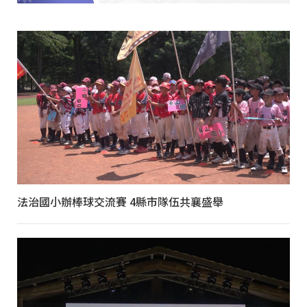
法治國小辦棒球交流賽 4縣市隊伍共襄盛舉