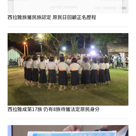
西拉雅族獲民族認定 原民日回顧正名歷程
西拉雅成第17族 仍有8族待獲法定原民身分