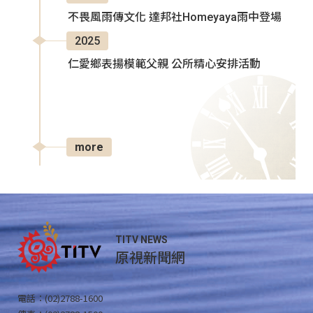
不畏風雨傳文化 達邦社Homeyaya雨中登場
2025
仁愛鄉表揚模範父親 公所精心安排活動
more
TITV NEWS
原視新聞網
電話：(02)2788-1600