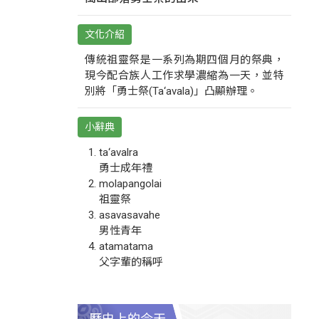
文化介紹
傳統祖靈祭是一系列為期四個月的祭典，
現今配合族人工作求學濃縮為一天，並特
別將「勇士祭(Ta‘avala)」凸顯辦理。
小辭典
ta‘avalra
勇士成年禮
molapangolai
祖靈祭
asavasavahe
男性青年
atamatama
父字輩的稱呼
歷史上的今天