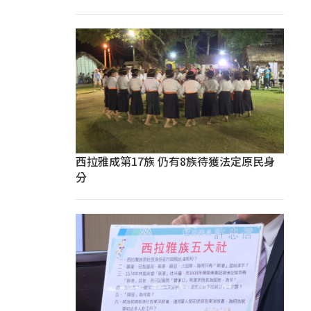
西拉雅成第17族 仍有8族待獲法定原民身
分