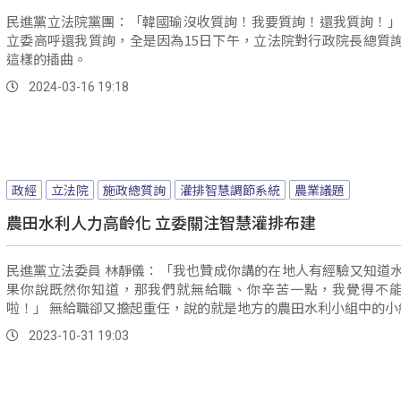
民進黨立法院黨團：「韓國瑜沒收質詢！我要質詢！還我質詢！」 民進
立委高呼還我質詢，全是因為15日下午，立法院對行政院長總質
這樣的插曲。
2024-03-16 19:18
政經
立法院
施政總質詢
灌排智慧調節系統
農業議題
農田水利人力高齡化 立委關注智慧灌排布建
民進黨立法委員 林靜儀：「我也贊成你講的在地人有經驗又知道
果你說既然你知道，那我們就無給職、你辛苦一點，我覺得不
啦！」 無給職卻又擔起重任，說的就是地方的農田水利小組中的
2023-10-31 19:03