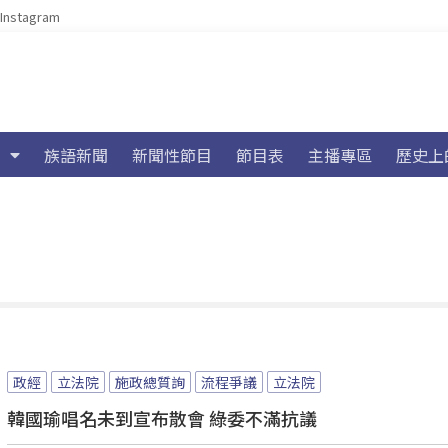
Instagram
族語新聞
新聞性節目
節目表
主播專區
歷史上
政經
立法院
施政總質詢
流程爭議
立法院
韓國瑜唱名未到宣布散會 綠委不滿抗議