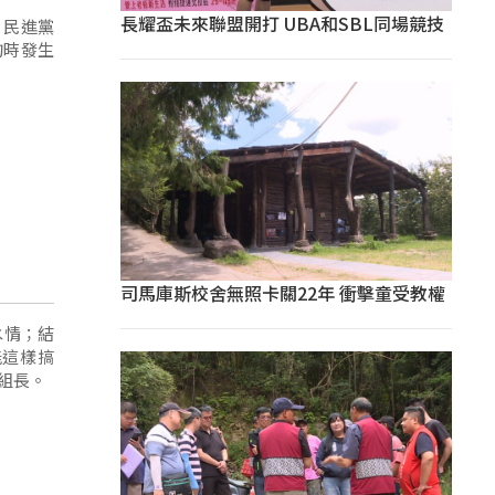
長耀盃未來聯盟開打 UBA和SBL同場競技
黨
詢時發生
司馬庫斯校舍無照卡關22年 衝擊童受教權
水情；結
能這樣搞
小組長。