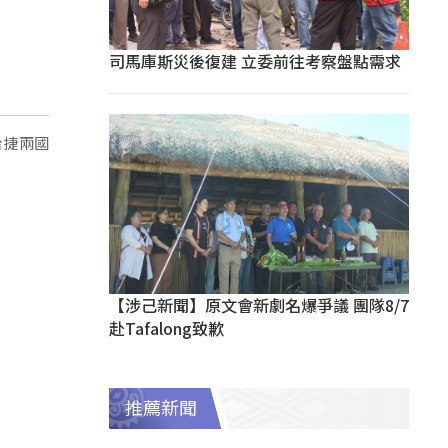
司馬庫斯災後復建 立委前往考察盤點需求
台捷兩國
【涉己新聞】原文會新劇名爆爭議 團隊8/7
赴Tafalong致歉
推薦新聞