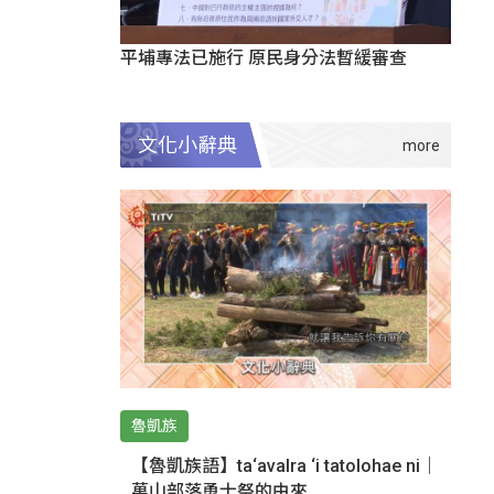
平埔專法已施行 原民身分法暫緩審查
文化小辭典
魯凱族
【魯凱族語】ta‘avalra ‘i tatolohae ni｜
萬山部落勇士祭的由來