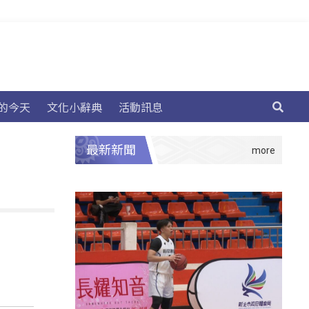
的今天
文化小辭典
活動訊息
最新新聞