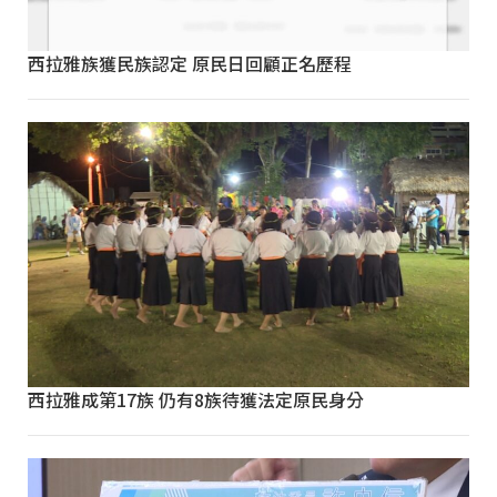
西拉雅族獲民族認定 原民日回顧正名歷程
西拉雅成第17族 仍有8族待獲法定原民身分