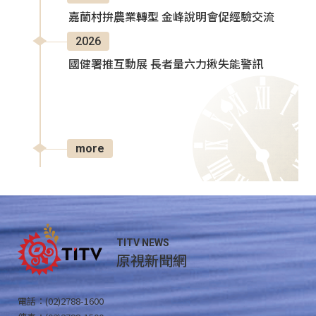
嘉蘭村拚農業轉型 金峰說明會促經驗交流
2026
國健署推互動展 長者量六力揪失能警訊
more
TITV NEWS
原視新聞網
電話：(02)2788-1600