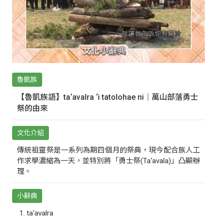
魯凱族
【魯凱族語】ta‘avalra ‘i tatolohae ni｜萬山部落勇士
祭的由來
文化介紹
傳統祖靈祭是一系列為期四個月的祭典，現今配合族人工
作求學濃縮為一天，並特別將「勇士祭(Ta‘avala)」凸顯辦
理。
小辭典
ta‘avalra