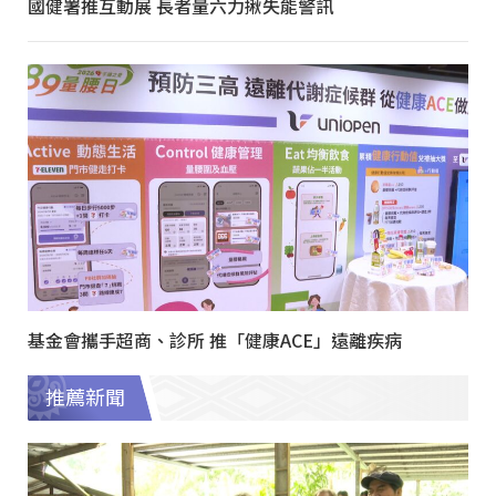
國健署推互動展 長者量六力揪失能警訊
基金會攜手超商、診所 推「健康ACE」遠離疾病
推薦新聞