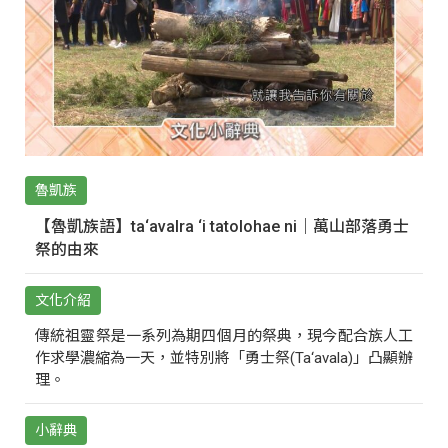
魯凱族
【魯凱族語】ta‘avalra ‘i tatolohae ni｜萬山部落勇士
祭的由來
文化介紹
傳統祖靈祭是一系列為期四個月的祭典，現今配合族人工
作求學濃縮為一天，並特別將「勇士祭(Ta‘avala)」凸顯辦
理。
小辭典