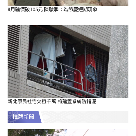
8月豬價破105元 陳駿季：為節慶短期現象
新北原民社宅欠租千萬 將建置系統防錯漏
推薦新聞