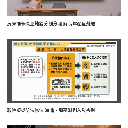
屏東推永久屋地籍分割分照 解長年產權難題
政院版災防法修法 海嘯、堰塞湖列入災害別