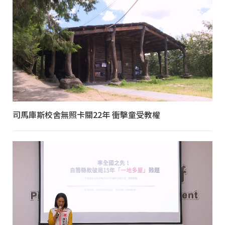
司馬庫斯校舍無照卡關22年 衝擊童受教權