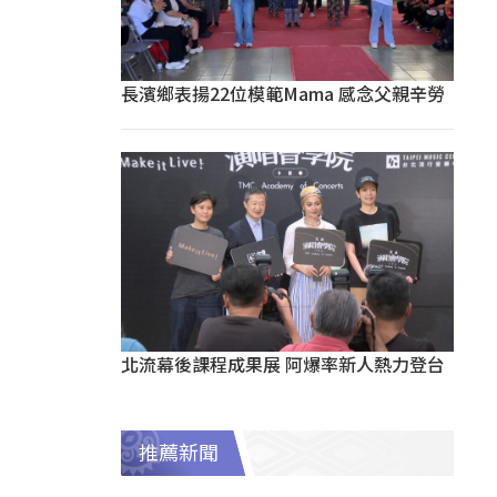
長濱鄉表揚22位模範Mama 感念父親辛勞
北流幕後課程成果展 阿爆率新人熱力登台
推薦新聞