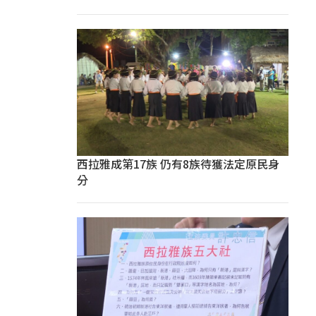
西拉雅成第17族 仍有8族待獲法定原民身
分