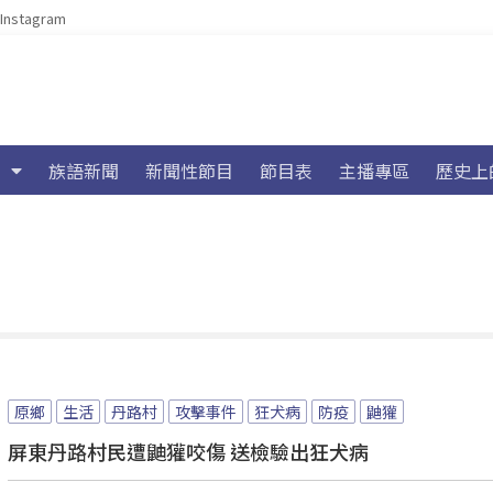
Instagram
族語新聞
新聞性節目
節目表
主播專區
歷史上
原鄉
生活
丹路村
攻擊事件
狂犬病
防疫
鼬獾
屏東丹路村民遭鼬獾咬傷 送檢驗出狂犬病