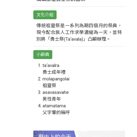
文化介紹
傳統祖靈祭是一系列為期四個月的祭典，
現今配合族人工作求學濃縮為一天，並特
別將「勇士祭(Ta‘avala)」凸顯辦理。
小辭典
ta‘avalra
勇士成年禮
molapangolai
祖靈祭
asavasavahe
男性青年
atamatama
父字輩的稱呼
歷史上的今天