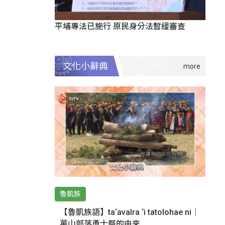
平埔專法已施行 原民身分法暫緩審查
文化小辭典
魯凱族
【魯凱族語】ta‘avalra ‘i tatolohae ni｜
萬山部落勇士祭的由來