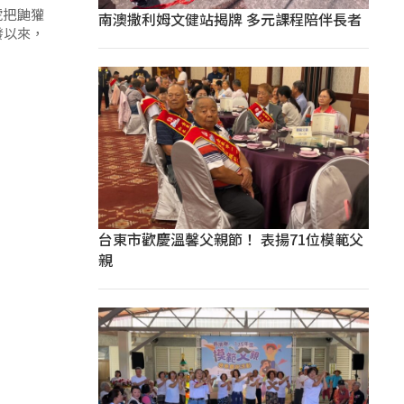
號把鼬獾
南澳撒利姆文健站揭牌 多元課程陪伴長者
發以來，
台東市歡慶溫馨父親節！ 表揚71位模範父
親