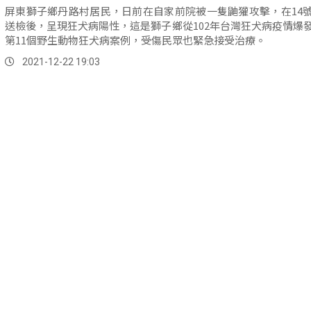
屏東獅子鄉丹路村居民，日前在自家前院被一隻鼬獾攻擊，在14
送檢後，呈現狂犬病陽性，這是獅子鄉從102年台灣狂犬病疫情爆
第11個野生動物狂犬病案例，受傷民眾也緊急接受治療。
2021-12-22 19:03