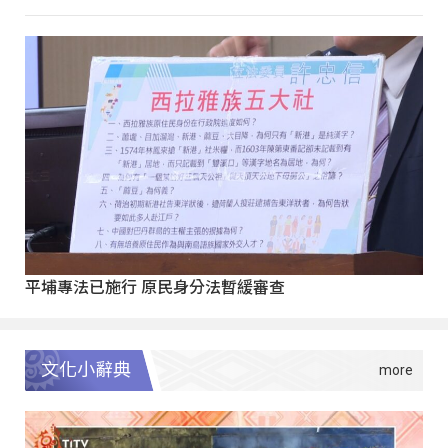
平埔專法已施行 原民身分法暫緩審查
文化小辭典