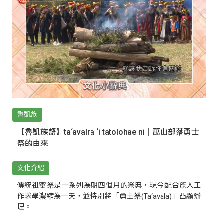
魯凱族
【魯凱族語】ta‘avalra ‘i tatolohae ni｜萬山部落勇士
祭的由來
文化介紹
傳統祖靈祭是一系列為期四個月的祭典，現今配合族人工
作求學濃縮為一天，並特別將「勇士祭(Ta‘avala)」凸顯辦
理。