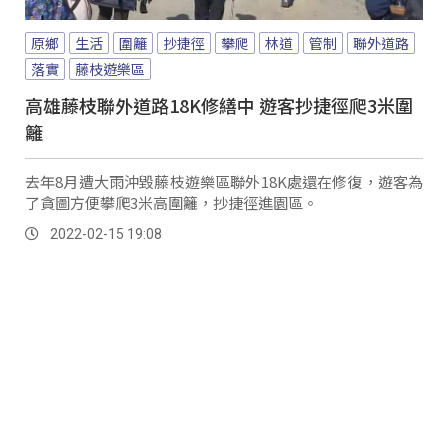
原鄉
生活
圍籬
抄捷徑
攀爬
林道
管制
聯外道路
落實
藤枝遊樂區
高雄藤枝聯外道路18K修繕中 遊客抄捷徑爬3米圍
籬
去年8月遭大雨沖毀藤枝遊樂區聯外18K處還在修復，遊客為
了貪圖方便攀爬3米高圍籬，抄捷徑進園區。
2022-02-15 19:08