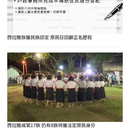
西拉雅族獲民族認定 原民日回顧正名歷程
西拉雅成第17族 仍有8族待獲法定原民身分