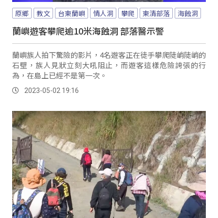
原鄉
教文
台東蘭嶼
情人洞
攀爬
東清部落
海蝕洞
蘭嶼遊客攀爬逾10米海蝕洞 部落醫示警
蘭嶼族人拍下驚險的影片，4名遊客正在徒手攀爬陡峭陡峭的
石壁，族人見狀立刻大吼阻止，而遊客這樣危險誇張的行
為，在島上已經不是第一次。
2023-05-02 19:16