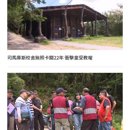
司馬庫斯校舍無照卡關22年 衝擊童受教權