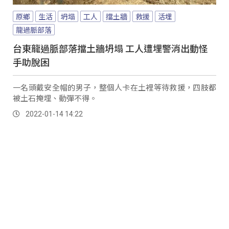
原鄉
生活
坍塌
工人
擋土牆
救援
活埋
龍過脈部落
台東龍過脈部落擋土牆坍塌 工人遭埋警消出動怪
手助脫困
一名頭戴安全帽的男子，整個人卡在土裡等待救援，四肢都
被土石掩埋、動彈不得。
2022-01-14 14:22