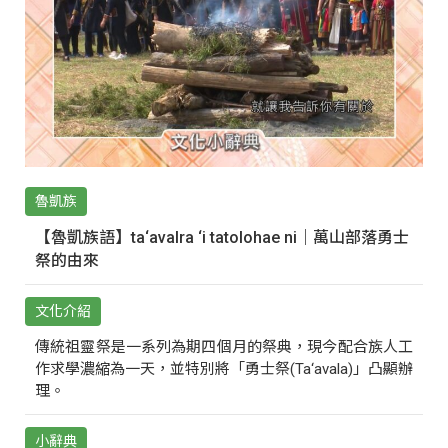
魯凱族
【魯凱族語】ta‘avalra ‘i tatolohae ni｜萬山部落勇士
祭的由來
文化介紹
傳統祖靈祭是一系列為期四個月的祭典，現今配合族人工
作求學濃縮為一天，並特別將「勇士祭(Ta‘avala)」凸顯辦
理。
小辭典