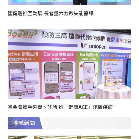
國健署推互動展 長者量六力揪失能警訊
基金會攜手超商、診所 推「健康ACE」遠離疾病
推薦新聞