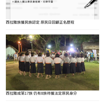
西拉雅族獲民族認定 原民日回顧正名歷程
西拉雅成第17族 仍有8族待獲法定原民身分