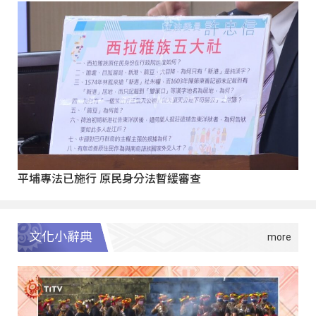
平埔專法已施行 原民身分法暫緩審查
文化小辭典