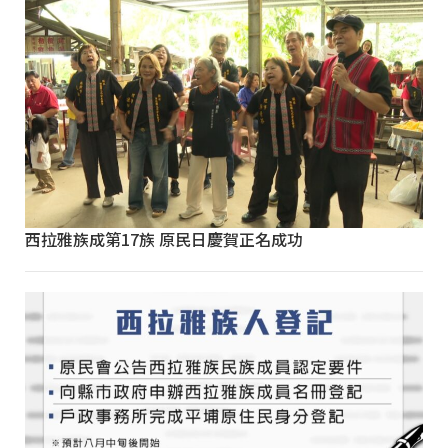
西拉雅族成第17族 原民日慶賀正名成功