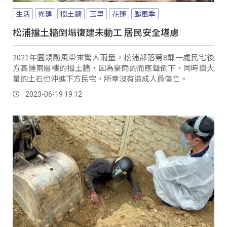
生活
修建
擋土牆
玉里
花蓮
颱風季
松浦擋土牆倒塌復建未動工 居民安全堪慮
2021年圓規颱風帶來驚人雨量，松浦部落第8鄰一處民宅後
方高達兩層樓的擋土牆，因為豪雨的而應聲倒下，同時間大
量的土石也沖進下方民宅，所幸沒有造成人員傷亡。
2023-06-19 19:12