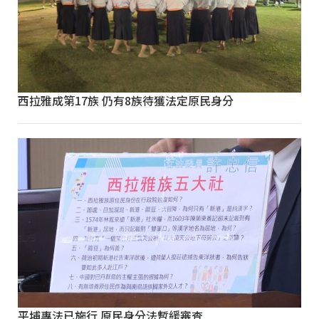
西拉雅成第17族 仍有8族待獲法定原民身分
平埔專法已施行 原民身分法暫緩審查