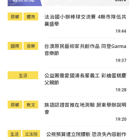
法治國小辦棒球交流賽 4縣市隊伍共
原鄉
體育
襄盛舉
19:44
台澳原民藝術家共創作品 同登Garma
國際
音樂
音樂節
19:37
公益團邀愛國浦長輩義工 彩繪蛋糕慶
生活
父親節
19:28
族語認證首推在地測驗 屏東舉辦說明
原鄉
教文
會
19:20
公視預算遭立院腰斬 恐流失內容創作
生活
立法院