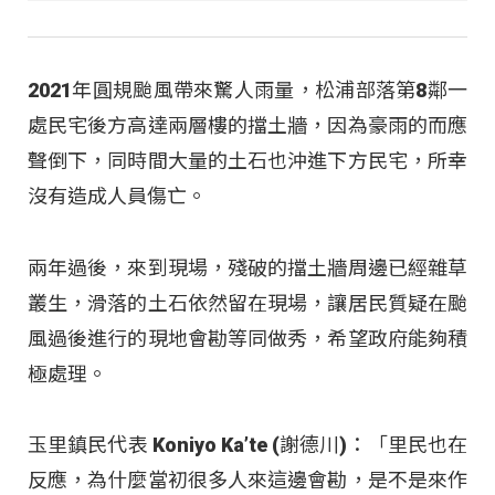
2021年圓規颱風帶來驚人雨量，松浦部落第8鄰一
處民宅後方高達兩層樓的擋土牆，因為豪雨的而應
聲倒下，同時間大量的土石也沖進下方民宅，所幸
沒有造成人員傷亡。
兩年過後，來到現場，殘破的擋土牆周邊已經雜草
叢生，滑落的土石依然留在現場，讓居民質疑在颱
風過後進行的現地會勘等同做秀，希望政府能夠積
極處理。
玉里鎮民代表 Koniyo Ka’te (謝德川)：「里民也在
反應，為什麼當初很多人來這邊會勘，是不是來作