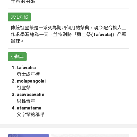
士祭的由來
文化介紹
傳統祖靈祭是一系列為期四個月的祭典，現今配合族人工
作求學濃縮為一天，並特別將「勇士祭(Ta‘avala)」凸顯
辦理。
小辭典
ta‘avalra
勇士成年禮
molapangolai
祖靈祭
asavasavahe
男性青年
atamatama
父字輩的稱呼