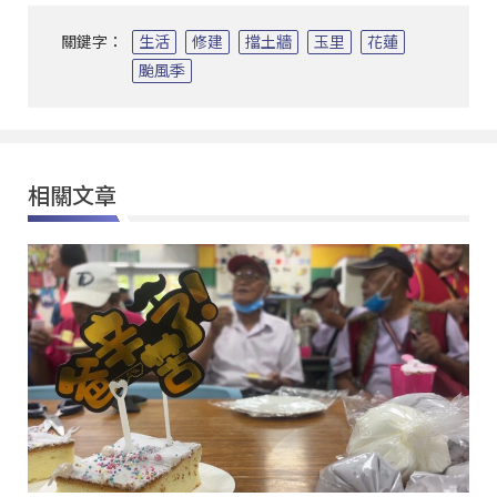
關鍵字：
生活
修建
擋土牆
玉里
花蓮
颱風季
相關文章