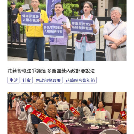
花蓮警執法爭議燒 多黨團赴內政部要說法
生活
社會
內政部警政署
花蓮聯合豐年節