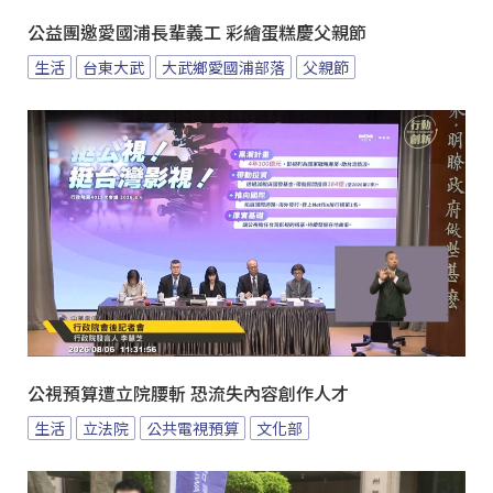
公益團邀愛國浦長輩義工 彩繪蛋糕慶父親節
生活
台東大武
大武鄉愛國浦部落
父親節
公視預算遭立院腰斬 恐流失內容創作人才
生活
立法院
公共電視預算
文化部