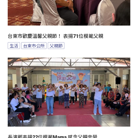
台東市歡慶溫馨父親節！ 表揚71位模範父親
生活
台東市公所
父親節
長濱鄉表揚22位模範Mama 感念父親辛勞