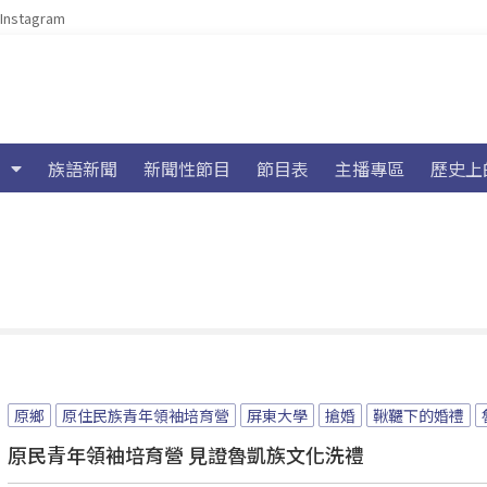
Instagram
族語新聞
新聞性節目
節目表
主播專區
歷史上
原鄉
原住民族青年領袖培育營
屏東大學
搶婚
鞦韆下的婚禮
原民青年領袖培育營 見證魯凱族文化洗禮