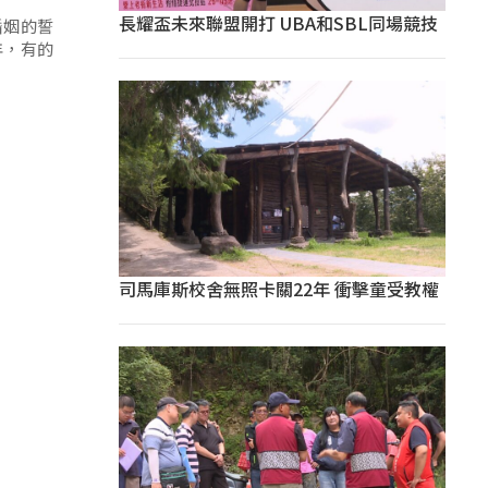
長耀盃未來聯盟開打 UBA和SBL同場競技
婚姻的誓
年，有的
司馬庫斯校舍無照卡關22年 衝擊童受教權