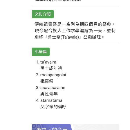
文化介紹
傳統祖靈祭是一系列為期四個月的祭典，
現今配合族人工作求學濃縮為一天，並特
別將「勇士祭(Ta‘avala)」凸顯辦理。
小辭典
ta‘avalra
勇士成年禮
molapangolai
祖靈祭
asavasavahe
男性青年
atamatama
父字輩的稱呼
歷史上的今天