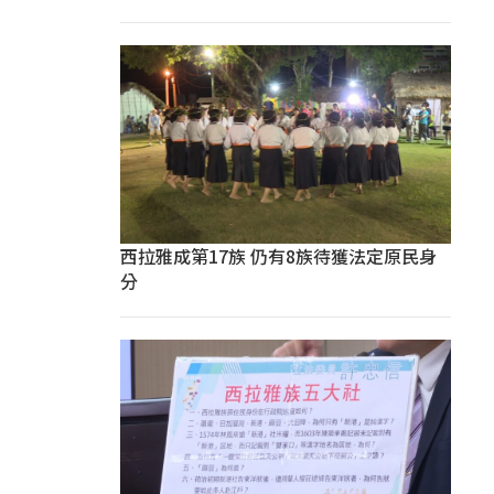
西拉雅成第17族 仍有8族待獲法定原民身
分