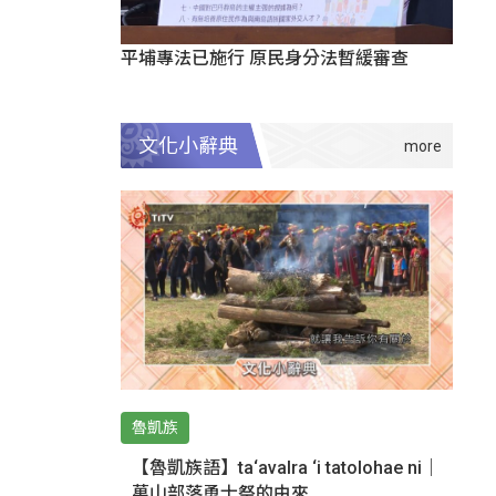
平埔專法已施行 原民身分法暫緩審查
文化小辭典
魯凱族
【魯凱族語】ta‘avalra ‘i tatolohae ni｜
萬山部落勇士祭的由來