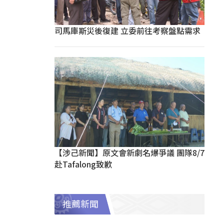
司馬庫斯災後復建 立委前往考察盤點需求
【涉己新聞】原文會新劇名爆爭議 團隊8/7
赴Tafalong致歉
推薦新聞