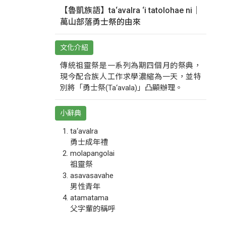
【魯凱族語】ta‘avalra ‘i tatolohae ni｜
萬山部落勇士祭的由來
文化介紹
傳統祖靈祭是一系列為期四個月的祭典，
現今配合族人工作求學濃縮為一天，並特
別將「勇士祭(Ta‘avala)」凸顯辦理。
小辭典
ta‘avalra
勇士成年禮
molapangolai
祖靈祭
asavasavahe
男性青年
atamatama
父字輩的稱呼