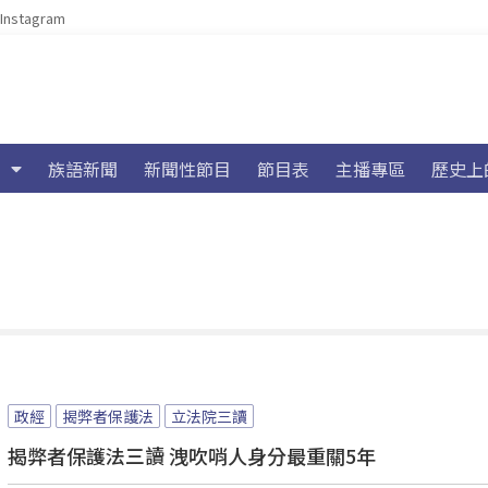
Instagram
族語新聞
新聞性節目
節目表
主播專區
歷史上
政經
揭弊者保護法
立法院三讀
揭弊者保護法三讀 洩吹哨人身分最重關5年