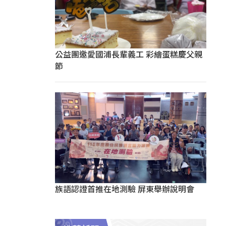
公益團邀愛國浦長輩義工 彩繪蛋糕慶父親
節
族語認證首推在地測驗 屏東舉辦說明會