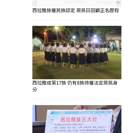
西拉雅族獲民族認定 原民日回顧正名歷程
西拉雅成第17族 仍有8族待獲法定原民身
分