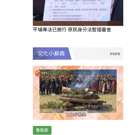
平埔專法已施行 原民身分法暫緩審查
文化小辭典
魯凱族