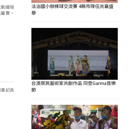
法治國小辦棒球交流賽 4縣市隊伍共襄盛
正動議版
舉
法屬實，
台澳原民藝術家共創作品 同登Garma音樂
節
副書記長