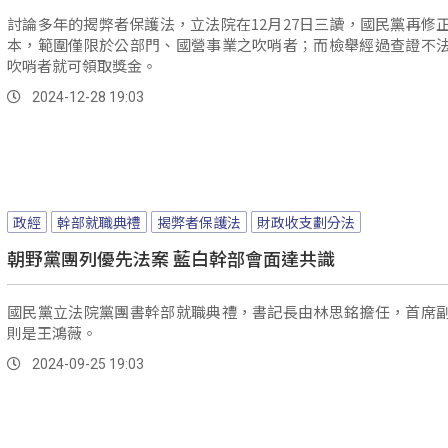
討論多年的揭弊者保護法，立法院在12月27日三讀，國民黨再修
本，範圍僅限於公部門、國營事業之吹哨者；而檢舉經過查證不
吹哨者就可領取獎金。
2024-12-28 19:03
政經
幹部就職典禮
揭弊者保護法
財政收支劃分法
朝野黨團列優先法案 藍白幹部會面達共識
國民黨立法院黨團書幹部就職典禮，書記長由林思銘擔任，首席
則是王鴻薇。
2024-09-25 19:03